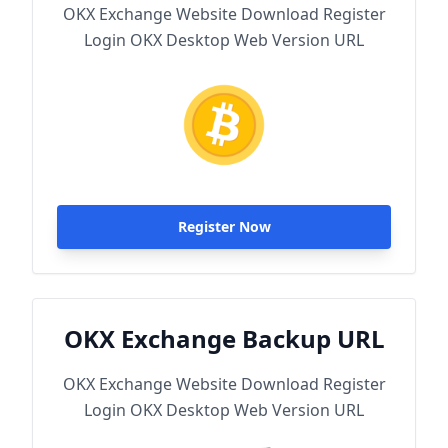
OKX Exchange Website Download Register
Login OKX Desktop Web Version URL
Register Now
OKX Exchange Backup URL
OKX Exchange Website Download Register
Login OKX Desktop Web Version URL