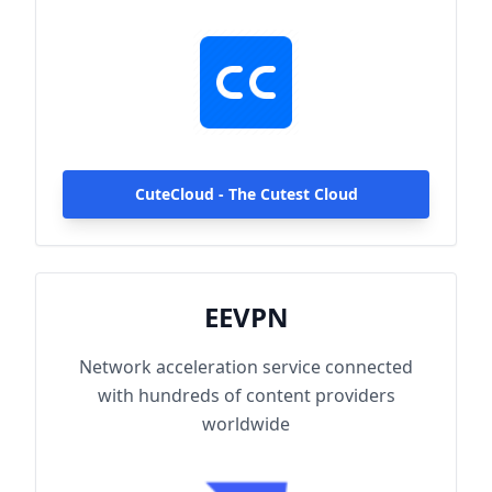
hundreds of content providers worldwide.
With up to 2000Mbps single-line access
capacity and 1000+ high-speed servers
globally, enjoy fast and stable connections
anytime, anywhere.
CuteCloud - The Cutest Cloud
EEVPN
Network acceleration service connected
with hundreds of content providers
worldwide