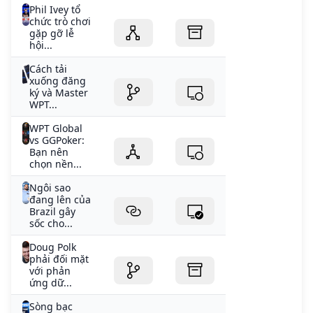
Phil Ivey tổ
chức trò chơi
gặp gỡ lễ
hội...
Cách tải
xuống đăng
ký và Master
WPT...
WPT Global
vs GGPoker:
Bạn nên
chọn nền...
Ngôi sao
đang lên của
Brazil gây
sốc cho...
Doug Polk
phải đối mặt
với phản
ứng dữ...
Sòng bạc