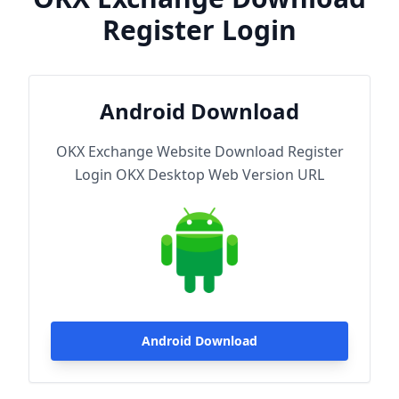
Register Login
Android Download
OKX Exchange Website Download Register
Login OKX Desktop Web Version URL
Android Download