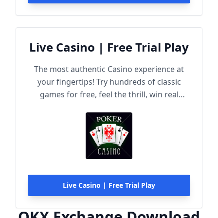
Live Casino | Free Trial Play
The most authentic Casino experience at
your fingertips! Try hundreds of classic
games for free, feel the thrill, win real
rewards!
Live Casino | Free Trial Play
OKX Exchange Download