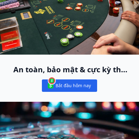
Infopáginas
WPT Global vs GGPoker: Bạn nên chọn nền tảng poker nào
FIFA2000 Casino trực tuyến uy tín nhất Việt Nam · Luma
Sử dụng mã tiền thưởng WPT777 để yêu cầu ưu đãi đặc biệt
WPT Global Million Hyper PKO Showdown: Chi tiết & Hướng
WPT Global tổ chức sự kiện ở những quốc gia và khu vực n
Những quốc gia nào có thể chơi WPTGlobal vào năm 2
Formulaire
TP trong WPT poker là gì?
Bạn có biết trò chơi poker trực tuyến WPTGO
Ứng dụng sòng bạc trực tuyến hàng đầu năm 2025
WPT Global Cow Boy: Quan điểm của người chơi
Vui Cùng Dafabet – Khám Phá Thế Giới Cá Cược Đẳng Cấp
Tương lai của trò chơi roulette là gì?
Các quy tắc và lựa chọn cá cược ban đầu cho roulette là gì?
Lịch thi WPT Châu Á Thái Bình Dương 2024-2025
Phần thưởng chào mừng mới của WPT Global: lên tới $ 35
Khi nào và tại sao số 0 kép được thêm vào bánh xe roulett
Điều khoản tiền thưởng toàn cầu của WPT: Tiền mặt được t
Giới Thiệu Casino Online Vip79
online casino
Một phát bắn - Giải đấu Freezeout của WPT Global
Đăng ký Fi88 Hướng dẫn đăng ký Fi88 chi tiết cho người mớ
Phil Ivey tổ chức trò chơi gặp gỡ lễ hội tại Wynn Las Vegas
Lịch thi WPT Châu Á Thái Bình Dương 2024-2025
Tôi có thể chơi GGPoker ở Mỹ không?
Cách bắt đầu chơi bài xì phé trực tuyến vào năm 2025: Hư
Sòng bạc trực tuyến đáng tin cậy nhất: WPT Global
Một người phụ nữ hướng dẫn lựa chọn đồ chơi tình dục h
Cách đủ điều kiện tham gia các sự kiện trực tuyến của WP
Giới Thiệu Casino Online Vip79
Mẹo mới toàn cầu của WPT: Xem trước cá cược tuần 6 của
Lịch trình giải đấu toàn cầu WPT 2025
Bạn có thể chơi WPT Global ở đâu? Các quốc gia được hỗ tr
Đánh giá về Everygame Poker: Hướng dẫn chơi Poker t
Rake Chase là gì?
Bạn có biết trò chơi poker trực tuyến WPTGO
Điều khoản tiền thưởng toàn cầu của WPT: Tiền mặt được t
Ngày 20-25 tháng 9 năm 2024 Giải vô địch WPT Úc
WPT Global tổ chức sự kiện ở những quốc gia và khu vực n
Sòng bạc tiền thưởng hàng đầu không có tiền gửi vào năm 
Bạn có thể chơi WPT Global ở đâu? Các quốc gia được h
online casino
casino truc tuyen
sòng bạc trực tuyến
casino trực tuyến
online casino
casino truc tuyen
WSOP USA Top 8 Câu hỏi thường gặp
Bạn có biết trò chơi poker trực tuyến WPTGO
Casino Truc Tuyen: Cách Kiểm Tra Website Trước Khi Tạo Tà
Sòng Bạc Trực Tuyến: RTP House Edge Và Cách Đọc Quy Tắc
Cách đủ điều kiện tham gia các sự kiện trực tuyến của WP
WPT Global tổ chức sự kiện ở những quốc gia và khu vực n
Cách tải xuống đăng ký và Master WPT Global: 2025 Guide 
Cuộc thi Discord nóng lên: Hãy tham gia hành động!
WPT Australia Returns: Thời điểm quan trọng của poker tiề
Cách đủ điều kiện tham gia các sự kiện trực tuyến của WP
Casino Truc Tuyen: Cách Kiểm Tra Website Trước Khi Tạo Tà
WPT Australia Returns: Thời điểm quan trọng của poker tiề
FIFA2000 Casino trực tuyến uy tín nhất Việt Nam · Luma
Top 5 sòng bạc trực tuyến năm 2025: chơi ở đâu và giành c
Điều khoản tiền thưởng toàn cầu của WPT: Tiền mặt đư
An toàn, bảo mật & cực kỳ thú
Tiền thưởng chào mừng sòng bạc trực tuyến không có tiền
Tôi có thể chơi GGPoker ở Mỹ không?
Quy tắc mới cho Thiên đường WSOP: Thiết bị điện tử và Hỗ 
Lễ hội mùa xuân toàn cầu WPT: 7.000.000 đô la giải thưởn
Cory Zeidman nhận tội về kế hoạch gian lận cá cược thể th
Hướng dẫn rút tiền toàn cầu của WPT: Tiền mặt được thực 
Ứng dụng sòng bạc trực tuyến hàng đầu năm 2025
Casino Trực Tuyến Là Gì? Cách Hoạt Động Trò Chơi Và Rủi R
Sòng bạc tiền thưởng hàng đầu không có tiền gửi vào năm 
WPT Global ¥ 110 CN ¥ triệu Chủ nhật Hyper PKO Showdo
Casino Truc Tuyen: Cách Kiểm Tra Website Trước Khi Tạo Tà
Bitstarz không cần tiền thưởng lên tới 5 BTC và 200 vòng q
Đủ điều kiện tham quan Red Dragon Poker Tour Jeju 2025 q
vị
Kèo Bóng Đá Châu Âu: Hướng Dẫn Chi Tiết và Cách Đọ
WPT Global: Sự lựa chọn hàng đầu cho người chơi poker
Sự trở lại của Shevliakov giành giải thưởng hàng triệu eu
Sự trở lại của Shevliakov giành giải thưởng hàng triệu eu
Vui Cùng Dafabet – Khám Phá Thế Giới Cá Cược Đẳng Cấp
Sách hướng dẫn giải đấu WPT Australia 2024
Giới Thiệu Casino Online Vip79
Bắt đầu hôm nay
Infopáginas
Notifications
Nguồn gốc của cái tên Roulette là gì?
FIFA2000 Casino trực tuyến uy tín nhất Việt Nam by FIFA200
Luật Chơi Poker Online tại DA88
Bạn có biết trò chơi poker trực tuyến WPTGO
Những quốc gia nào bị hạn chế trên WPT Global?
Cory Zeidman nhận tội về kế hoạch gian lận cá cược thể th
Nhà tài trợ Tiêu đề WPT Global Now cho Triton Poker S
Bitstarz không cần tiền thưởng lên tới 5 BTC và 200 vòng q
WPT Global từ Chủ nhật Hyper PKO Showdown: Mua thấp p
Bạn có biết trò chơi poker trực tuyến WPTGO
Sách hướng dẫn giải đấu WPT Australia 2024
Sử dụng mã tiền thưởng WPT777 để yêu cầu ưu đãi đặc biệt
Tùy chọn thanh toán tại EVERYGAME Poker: Giao dịch nha
FIFA2000 Casino trực tuyến uy tín nhất Việt Nam by FIFA200
Ứng dụng sòng bạc trực tuyến hàng đầu năm 2025
Chơi Game Bài Tiến Lên Miền Nam Miễn Phí
Top 5 Nhà Cái Uy Tín Nhất Việt Nam 2024
Lịch trình giải đấu toàn cầu WPT 2025
Sự trở lại của Shevliakov giành giải thưởng hàng triệu eu
Casino Trực Tuyến Việt Nam Rút Tiền Nhanh: Quy Trình Và 
Five88: Máy Chủ và Quyền Pháp tại Philippines – Trải nghi
WPT Global: Sự lựa chọn hàng đầu cho người chơi poker
Đối tác toàn cầu của WPT với Câu lạc bộ bài Poker & Sòng b
Đăng ký Fi88 Hướng dẫn đăng ký Fi88 chi tiết cho người mớ
Quảng cáo mới nhất của WPT Global: vé cho một số tiền ch
Martin Tsvetanov giành chiến thắng trong sự kiện chính Eu
Các quy tắc và lựa chọn cá cược ban đầu cho roulette là gì?
Những quốc gia nào bị hạn chế trên WPT Global?
WPT Global ¥ 110 CN ¥ triệu Chủ nhật Hyper PKO Showdo
Hướng dẫn rút tiền toàn cầu của WPT: Tiền mặt được thực 
22bet – Trải Nghiệm Cá Cược Trực Tuyến Đẳng Cấp