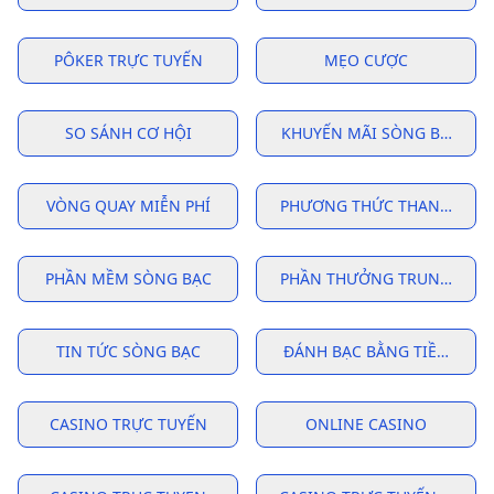
PÔKER TRỰC TUYẾN
MẸO CƯỢC
SO SÁNH CƠ HỘI
KHUYẾN MÃI SÒNG BẠC
VÒNG QUAY MIỄN PHÍ
PHƯƠNG THỨC THANH TOÁ
PHẦN MỀM SÒNG BẠC
PHẦN THƯỞNG TRUNG THÀ
TIN TỨC SÒNG BẠC
ĐÁNH BẠC BẰNG TIỀN THẬT
casino trực tuyến việt nam rút tiền nhanh
casino trực tuyến việt nam rút tiền nhanh
casino truc tuyen
casino trực tuyến
casino trực tuyến
CASINO TRỰC TUYẾN
ONLINE CASINO
Lịch thi WPT Châu Á Thái Bình Dương 2024-2025
Giải vô địch WPT khơi dậy tinh thần của huyền thoại Pok
Giới Thiệu Casino Online Vip79
Timothy Chung: Từ tiệc sinh nhật đến nhà vô địch WPT P
Paulius Plausinaitis thắng GGMmillion$ SHR với số tiền 
Bạn có biết trò chơi poker trực tuyến WPTGO
Là poker trực tuyến được gian lận?
Cách bắt đầu chơi bài xì phé trực tuyến vào năm 2025: 
Infopáginas
Cách đủ điều kiện tham gia các sự kiện trực tuyến của 
Cách bắt đầu chơi bài xì phé trực tuyến vào năm 2025: 
Lịch thi WPT Châu Á Thái Bình Dương 2024-2025
Hyper Dash trong WPT Global là gì? Đi sâu vào hành độn
Các giải đấu hàng ngày từ WPT Global
Cách giành chiến thắng tại trực tuyến Blackjack: Chiến 