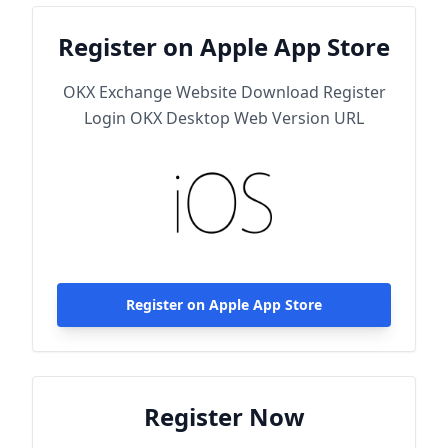
Register on Apple App Store
OKX Exchange Website Download Register
Login OKX Desktop Web Version URL
Register on Apple App Store
Register Now