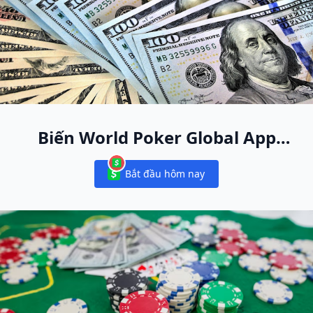
FIFA2000 Casino trực tuyến uy tín nhất Việt Nam by FIFA200
Sách hướng dẫn giải đấu WPT Playground 2024
Quy tắc mới cho Thiên đường WSOP: Thiết bị điện tử và Hỗ 
Lịch trình giải đấu toàn cầu WPT 2025
WPT Global từ Chủ nhật Hyper PKO Showdown: Mua thấp p
Lịch trình giải đấu toàn cầu WPT 2025
404 Error Page
Đủ điều kiện tham quan Red Dragon Poker Tour Jeju 2025 q
Cuộc thi Discord nóng lên: Hãy tham gia hành động!
WPT Global Million Hyper PKO Showdown: Chi tiết & Hướng
Giải vô địch thế giới WPT 2024 khai mạc tại Wynn Las Vegas:
Đối tác toàn cầu của WPT với Câu lạc bộ bài Poker & Sòng b
Máy đánh bạc trả tiền thật mà không cần đặt cọc Chơi miễn
casino trực tuyến việt nam rút tiền nhanh
Hướng Dẫn Chi Tiết Về Fun88 Đăng Nhập
404 Error Page
Ngôi sao đang lên của Brazil gây sốc cho tất cả mọi người
Casino Trực Tuyến Việt Nam Rút Tiền Nhanh: Quy Trình Và 
Cách giành chiến thắng tại trực tuyến Blackjack: Chiến lượ
Khi nào và tại sao số 0 kép được thêm vào bánh xe roulett
Ai đã phát minh ra trò chơi roulette?
Casino Trực Tuyến Là Gì? Cách Hoạt Động Trò Chơi Và Rủi R
FIFA2000 Casino trực tuyến - DEV Community
Đủ điều kiện tham quan Red Dragon Poker Tour Jeju 2025 q
Cách tải xuống đăng ký và Master WPT Global: 2025 Guide 
Vui Cùng Dafabet – Khám Phá Thế Giới Cá Cược Đẳng Cấp
Cory Zeidman nhận tội về kế hoạch gian lận cá cược thể th
WSOP USA Top 8 Câu hỏi thường gặp
Poker toàn cầu có phải là tiền thật không?
Paulius Plausinaitis thắng GGMmillion$ SHR với số tiền 31
Là poker trực tuyến được gian lận?
Một người phụ nữ hướng dẫn lựa chọn đồ chơi tình dục h
James Obst giành chức vô địch WPT Australia và giành được
FIFA2000 Casino trực tuyến - DEV Community
Sòng bạc tiền thưởng hàng đầu không có tiền gửi vào 
casino trực tuyến việt nam rút tiền nhanh
sòng bạc trực tuyến
online casino
casino trực tuyến việt nam rút tiền nhanh
sòng bạc trực tuyến
sòng bạc trực tuyến
WPT Global Million Hyper PKO Showdown: Chi tiết & 
WPT Global tổ chức sự kiện ở những quốc gia và khu vực n
11 ứng dụng và trò chơi poker hay nhất dành cho Android
Tổng giải thưởng của WPT Prime Đài Loan là bao nhiêu
Luật Chơi Poker Online tại DA88
Sòng Bạc Trực Tuyến: RTP House Edge Và Cách Đọc Quy Tắc
Formulaire
Những quốc gia nào có thể chơi WPTGlobal vào năm 2
Hướng dẫn sự kiện WPT Paris 2024
Bitstarz không cần tiền thưởng lên tới 5 BTC và 200 vòng q
Hướng dẫn sự kiện WPT Paris 2024
Hyper Dash trong WPT Global là gì? Đi sâu vào hành động 
Sự trở lại của Shevliakov giành giải thưởng hàng triệu eu
Đủ điều kiện cho sự kiện chính của WPT Global thông qua 
Là poker trực tuyến được gian lận?
Biến World Poker Global App
Cuộc thi Discord nóng lên: Hãy tham gia hành động!
Đủ điều kiện tham quan Red Dragon Poker Tour Jeju 2025 q
Paulius Plausinaitis thắng GGMmillion$ SHR với số tiền 31
Những quốc gia nào bị hạn chế trên WPT Global?
Đủ điều kiện cho sự kiện chính của WPT Global thông qua 
Đủ điều kiện tham quan Red Dragon Poker Tour Jeju 2025 q
Bitstarz không cần tiền thưởng lên tới 5 BTC và 200 v
Timothy Chung: Từ tiệc sinh nhật đến nhà vô địch WPT Pri
Đánh giá về Everygame Poker: Hướng dẫn chơi Poker trực 
Là poker trực tuyến được gian lận?
Sử dụng mã tiền thưởng WPT777 để yêu cầu ưu đãi đặc biệt
Một số vụ bê bối và tranh cãi nổi tiếng về roulette trong suốt
WPT Global vs GGPoker: Bạn nên chọn nền tảng poker nào
thành ngôi nhà poker online
Ngôi sao đang lên của Brazil gây sốc cho tất cả mọi n
Tôi có thể chơi GGPoker ở Mỹ không?
Vui Cùng Dafabet – Khám Phá Thế Giới Cá Cược Đẳng Cấp
FIFA2000 Casino trực tuyến - DEV Community
Phil Ivey tổ chức trò chơi gặp gỡ lễ hội tại Wynn Las Vegas
404 Error Page
404 Error Page
Bắt đầu hôm nay
Paulius Plausinaitis thắng GGMmillion$ SHR với số tiề
mới của bạn
Notifications
Vincent Meli tăng lên 100.000 với K♣️ J♣️ Francois Tosques Call
Trò chơi roulette lần đầu tiên được chơi ở đâu và khi nào?
James Obst giành chức vô địch WPT Australia và giành được
Tương lai của trò chơi roulette là gì?
Bạn không thể tải xuống và chơi WPT Poker Global ở các qu
Casino Truc Tuyen: Cách Kiểm Tra Website Trước Khi Tạo Tà
Hyper Dash trong WPT Global là gì? Đi sâu vào hành đ
Doug Polk phải đối mặt với phản ứng dữ dội khi chơi trong 
Cách bắt đầu chơi bài xì phé trực tuyến vào năm 2025: Hư
TP trong WPT poker là gì?
Đủ điều kiện tham quan Red Dragon Poker Tour Jeju 2025 q
Sách hướng dẫn giải đấu WPT Playground 2024
Công nghệ đã ảnh hưởng đến trò chơi roulette như thế nà
Một người phụ nữ hướng dẫn lựa chọn đồ chơi tình dục h
Top 5 sòng bạc trực tuyến năm 2025: chơi ở đâu và giành c
Những quốc gia nào bị hạn chế trên WPT Global?
WSOP USA Top 8 Câu hỏi thường gặp
Một người phụ nữ hướng dẫn lựa chọn đồ chơi tình dục h
2025 Vụ nổ WSOP! Các định dạng mới + Giải thưởng lớn ngư
Texas Holdem Flop có nghĩa là gì?
Nguồn gốc của cái tên Roulette là gì?
Cách giành chiến thắng tại các vị trí trực tuyến vào năm 20
Điều khoản tiền thưởng toàn cầu của WPT: Tiền mặt được t
Top 5 sòng bạc trực tuyến năm 2025: chơi ở đâu và giành c
WPT Global từ Chủ nhật Hyper PKO Showdown: Mua thấp p
Cách đủ điều kiện tham gia các sự kiện trực tuyến của WP
James Obst giành chức vô địch WPT Australia và giành được
WSOP USA Top 8 Câu hỏi thường gặp
Làm cho Phil Ivey cười có thể biến thành một ngày trả lương
Cuộc đua gay cấn dành cho Cầu thủ xuất sắc nhất WPT mùa
Là poker trực tuyến được gian lận?