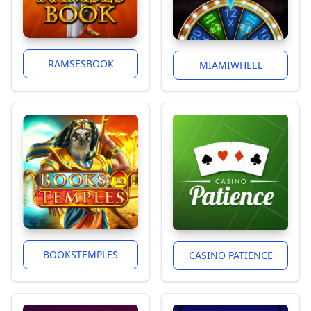
RAMSESBOOK
MIAMIWHEEL
BOOKSTEMPLES
CASINO PATIENCE