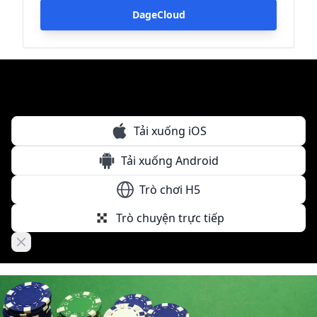
DageCloud
casino trực tuyến
Sự trở lại của Shevliakov giành giải thưởng hàng triệu eu
Cuộc thi Discord nóng lên: Hãy tham gia hành động!
404 Error Page
Tải xuống iOS
Máy đánh bạc trả tiền thật mà không cần đặt cọc Chơi miễn
Giải vô địch tiền thưởng vàng: Cú sút hàng tuần của bạn ở
Tải xuống Android
Hyper Dash trong WPT Global là gì? Đi sâu vào hành động 
Cách tải xuống WPTGO và bắt đầu
Trò chơi H5
Ai có nhiều vòng tay WSOP nhất?
Trò chuyện trực tiếp
Sòng bạc toàn cầu WPT: Một cuộc phiêu lưu đầy thú vị
Bộ sưu tập game FIFA LinkNeverDie
Close banner
casino trực tuyến việt nam rút tiền nhanh
Sử dụng mã tiền thưởng WPT777 để yêu cầu ưu đãi đặc biệt
online casino
casino truc tuyen
online casino
Chơi bài xì phé trực tuyến trên Android: Hướng dẫn năm 2
Casino Truc Tuyen: Cách Kiểm Tra Website Trước Khi Tạo Tà
Ngôi sao đang lên của Brazil gây sốc cho tất cả mọi người
Poker toàn cầu có phải là tiền thật không?
Giải vô địch thế giới WPT 2024 khai mạc tại Wynn Las Vegas: