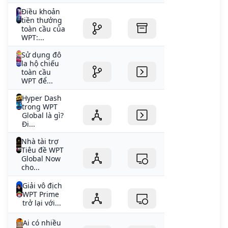
Điều khoản
tiền thưởng
toàn cầu của
WPT:...
Sử dụng đô
la hộ chiếu
toàn cầu
WPT để...
Hyper Dash
trong WPT
Global là gì?
Đi...
Nhà tài trợ
Tiêu đề WPT
Global Now
cho...
Giải vô địch
WPT Prime
trở lại với...
Ai có nhiều