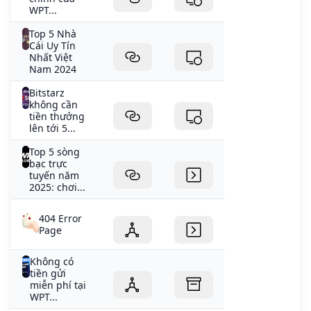
Đăng ký Fi88 Hướng dẫn đăng ký Fi88 chi tiết cho người 
WPT...
online casino
Top 5 Nhà
Casino Trực Tuyến Việt Nam Rút Tiền Nhanh: Quy Trình V
Cái Uy Tín
Nhất Việt
Hướng dẫn sự kiện WPT Paris 2024
Nam 2024
404 Error Page
Bitstarz
Một phát bắn - Giải đấu Freezeout của WPT Global
không cần
Các giải đấu hàng ngày từ WPT Global
tiền thưởng
Chơi Tiến Lên Miền Nam Offline: Hướng Dẫn Tải Game và
lên tới 5...
Đủ điều kiện tham quan Red Dragon Poker Tour Jeju 2025
Top 5 sòng
WPT Australia Returns: Thời điểm quan trọng của poker t
bạc trực
tuyến năm
Kèo Bóng Đá Châu Âu: Hướng Dẫn Chi Tiết và Cách Đọc 
2025: chơi...
FIFA2000 Casino trực tuyến - DEV Community
404 Error
Page
Không có
tiền gửi
miễn phí tại
WPT...