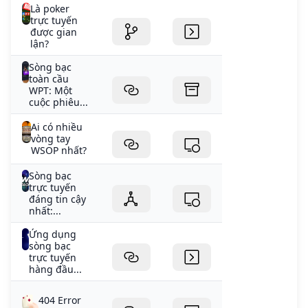
Là poker
Ứng dụng sòng bạc trực tuyến hàng đầu năm 2025
trực tuyến
Rake Chase là gì?
được gian
Máy đánh bạc trả tiền thật mà không cần đặt cọc Chơi mi
lận?
Tương lai của trò chơi roulette là gì?
Sòng bạc
Giải vô địch tiền thưởng vàng: Cú sút hàng tuần của bạn
toàn cầu
WPT: Một
Quảng cáo mới nhất của WPT Global: vé cho một số tiền 
cuộc phiêu...
Timothy Chung: Từ tiệc sinh nhật đến nhà vô địch WPT P
Ai có nhiều
vòng tay
WSOP nhất?
Sòng bạc
trực tuyến
đáng tin cậy
nhất:...
Ứng dụng
sòng bạc
trực tuyến
hàng đầu...
404 Error