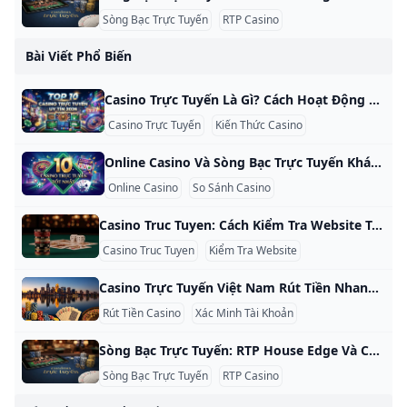
WPT Global tổ chức sự kiện ở những quốc gia và khu vực
Một số vụ bê bối và tranh cãi nổi tiếng về roulette trong s
Sòng Bạc Trực Tuyến
RTP Casino
Quy Tắc Trò Chơi
2025 Vụ nổ WSOP! Các định dạng mới + Giải thưởng lớn n
Tùy chọn thanh toán tại EVERYGAME Poker: Giao dịch n
casino trực tuyến
online casino
online casino
Bài Viết Phổ Biến
Máy đánh bạc trả tiền thật mà không cần đặt cọc Chơi mi
Formulaire
James Obst giành chức vô địch WPT Australia và giành đư
Sự trở lại của Shevliakov giành giải thưởng hàng triệu 
Sòng Bạc Trực Tuyến: RTP House Edge Và Cách Đọc Quy T
Tiêu đề EPT củng cố danh tiếng của Stephen Song như 
Đối tác toàn cầu của WPT với Câu lạc bộ bài Poker & Sòng
Sòng bạc tiền thưởng hàng đầu không có tiền gửi vào nă
Five88: Máy Chủ và Quyền Pháp tại Philippines – Trải ng
online casino
Các quy tắc và lựa chọn cá cược ban đầu cho roulette là g
Casino Trực Tuyến Là Gì? Cách Hoạt Động Trò Chơi Và Rủi Ro Cần Biết Casino Trực Tuyến Là Gì? Cách Hoạt Động, Trò Chơi Và Rủi Ro Cần Biết Casino trực tuyến là nền tảng cung cấp các trò chơi mô phỏng hoặc số hóa từ mô hình sòng bạc truyền thống. Người dùng có thể truy cập bằng trình duyệt hoặc ứng dụng, chọn trò chơi, xem quy tắc và theo dõi lịch sử hoạt động trong tài khoản. Tuy nhiên, giao diện hiện đại hoặc thư viện trò chơi lớn không chứng minh một nền tảng an toàn, minh bạch hay được phép cung cấp dịch vụ tại vị trí của người dùng.
Doug Polk phải đối mặt với phản ứng dữ dội khi chơi tron
Timothy Chung: Từ tiệc sinh nhật đến nhà vô địch WPT P
FIFA2000 Casino trực tuyến uy tín nhất Việt Nam by FIFA2
Timothy Chung: Từ tiệc sinh nhật đến nhà vô địch WPT P
Frank Stepuchin dẫn đầu RRPO WPT Seminole 2024 sau n
Là poker trực tuyến được gian lận?
Casino Trực Tuyến
Kiến Thức Casino
An Toàn Trực Tuy
FIFA2000 Casino trực tuyến uy tín nhất Việt Nam by FIFA2
Sự ra đời của sòng bạc trực tuyến đã tác động đến trò ch
Five88: Máy Chủ và Quyền Pháp tại Philippines – Trải ng
2025 Vụ nổ WSOP! Các định dạng mới + Giải thưởng lớn n
Bạn không thể tải xuống và chơi WPT Poker Global ở các
Sòng bạc trực tuyến đáng tin cậy nhất: WPT Global
Không có tiền gửi miễn phí tại WPT Global - chơi mà khôn
WPT Global tổ chức sự kiện ở những quốc gia và khu vực
Bộ sưu tập game FIFA LinkNeverDie
Tùy chọn thanh toán tại EVERYGAME Poker: Giao dịch n
Formulaire
Hướng dẫn sự kiện WPT Paris 2024
Online Casino Và Sòng Bạc Trực Tuyến Khác Nhau Như Thế Nào? Online Casino Và Sòng Bạc Trực Tuyến Khác Nhau Như Thế Nào? Online casino và sòng bạc trực tuyến thường được dùng để mô tả cùng một nhóm dịch vụ. Tuy nhiên, kết quả tìm kiếm có thể bao gồm nền tảng tiền thật, trò chơi xã hội, ứng dụng mô phỏng, website đánh giá và nội dung hướng dẫn. Người đọc không nên chỉ nhìn vào tên gọi. Điều quan trọng là xác định nền tảng sử dụng loại số dư nào, có cho quy đổi giá trị hay không, trò chơi được vận hành như thế nào và người dùng đang chịu những rủi ro gì.
Hướng dẫn rút tiền toàn cầu của WPT: Tiền mặt được thự
Các quy tắc và lựa chọn cá cược ban đầu cho roulette là g
Cory Zeidman nhận tội về kế hoạch gian lận cá cược thể 
Tiền thưởng chào mừng sòng bạc trực tuyến không có ti
Các giải đấu poker trực tuyến hàng đầu để xem và chơi 
Online Casino
So Sánh Casino
Trò Chơi Trực Tuyến
Khi nào và tại sao số 0 kép được thêm vào bánh xe roule
TP trong WPT poker là gì?
Chơi Game Bài Tiến Lên Miền Nam Miễn Phí
Cách bắt đầu chơi bài xì phé trực tuyến vào năm 2025: 
Đủ điều kiện tham quan Red Dragon Poker Tour Jeju 2025
Sách hướng dẫn giải đấu WPT Australia 2024
WPT Global từ Chủ nhật Hyper PKO Showdown: Mua thấp
Vincent Meli tăng lên 100.000 với K♣️ J♣️ Francois Tosques Ca
Ngôi sao đang lên của Brazil gây sốc cho tất cả mọi ngư
Casino Truc Tuyen: Cách Kiểm Tra Website Trước Khi Tạo Tài Khoản Casino Truc Tuyen: Cách Kiểm Tra Website Trước Khi Tạo Tài Khoản Casino truc tuyen là cách người dùng thường nhập từ khóa casino trực tuyến khi không sử dụng dấu tiếng Việt. Dù tìm kiếm bằng cách nào, người đọc vẫn có thể gặp website chính thức, trang giả mạo, nội dung quảng cáo và ứng dụng không rõ nguồn. Trước khi tạo tài khoản, cần kiểm tra từng lớp thông tin thay vì tin vào logo, thứ hạng tìm kiếm hoặc lời mời từ người tự nhận là đại lý.
Không có tiền gửi miễn phí tại WPT Global - chơi mà khôn
Rake Chase là gì?
Giải vô địch WPT Prime trở lại với Jereld Sam Shining
22bet – Trải Nghiệm Cá Cược Trực Tuyến Đẳng Cấp
Casino Truc Tuyen
Kiểm Tra Website
Bảo Mật Tài Khoản
Giải vô địch WPT khơi dậy tinh thần của huyền thoại Pok
Đủ điều kiện cho sự kiện chính của WPT Global thông qu
Quảng cáo mới nhất của WPT Global: vé cho một số tiền 
Nguồn gốc của cái tên Roulette là gì?
casino trực tuyến việt nam rút tiền nhanh
casino trực tuyến việt nam rút tiền nhanh
404 Error Page
Casino Trực Tuyến Việt Nam Rút Tiền Nhanh: Quy Trình Và Cách Kiểm Tra Casino Trực Tuyến Việt Nam Rút Tiền Nhanh: Quy Trình Và Cách Kiểm Tra Cụm từ casino trực tuyến Việt Nam rút tiền nhanh thể hiện nhu cầu tìm nền tảng có quy trình thanh toán rõ ràng. Tuy nhiên, “nhanh” là khái niệm dễ bị quảng cáo quá mức vì một khoản rút phải đi qua nhiều giai đoạn khác nhau. Thời gian trò chơi xác định kết quả, thời gian casino xét duyệt, thời gian đơn vị thanh toán xử lý và thời gian ngân hàng ghi có là những khoảng hoàn toàn khác nhau.
casino trực tuyến việt nam rút tiền nhanh
Một phát bắn - Giải đấu Freezeout của WPT Global
Bộ sưu tập game FIFA LinkNeverDie
WPT Global có ứng dụng di động không?
James Obst giành chức vô địch WPT Australia và giành đư
Rút Tiền Casino
Xác Minh Tài Khoản
Thanh Toán Trực T
Không có tiền gửi miễn phí tại WPT Global - chơi mà khôn
WPT Global ¥ 110 CN ¥ triệu Chủ nhật Hyper PKO Show
online casino
WPT Global tổ chức sự kiện ở những quốc gia và khu vực
Sòng Bạc Trực Tuyến: RTP House Edge Và Cách Đọc Quy Tắc Trò Chơi Sòng Bạc Trực Tuyến: RTP, House Edge Và Cách Đọc Quy Tắc Trò Chơi Sòng bạc trực tuyến thường cung cấp nhiều trò chơi với giao diện, tốc độ và bảng thanh toán khác nhau. Người mới dễ lựa chọn dựa trên hình ảnh hoặc giải thưởng lớn mà bỏ qua quy tắc toán học phía sau. RTP, house edge và độ biến động không dự đoán chính xác kết quả sắp tới.
Tôi có thể chơi GGPoker ở Mỹ không?
Sử dụng đô la hộ chiếu toàn cầu WPT để vào các sự kiện 
404 Error Page
Giới Thiệu Casino Online BK8
Mẹo mới toàn cầu của WPT: Xem trước cá cược tuần 6 c
Không có tiền gửi miễn phí tại WPT Global - chơi mà khôn
Frank Stepuchin dẫn đầu RRPO WPT Seminole 2024 sau n
Casino Trực Tuyến Việt Nam Rút Tiền Nhanh: Quy Trình V
Sòng Bạc Trực Tuyến
RTP Casino
Quy Tắc Trò Chơi
WPT Global có ứng dụng di động không?
Chơi Game Bài Tiến Lên Miền Nam Miễn Phí
Giải vô địch WPT khơi dậy tinh thần của huyền thoại Pok
Hướng Dẫn Chi Tiết Về Fun88 Đăng Nhập
online casino
casino trực tuyến việt nam rút tiền nhanh