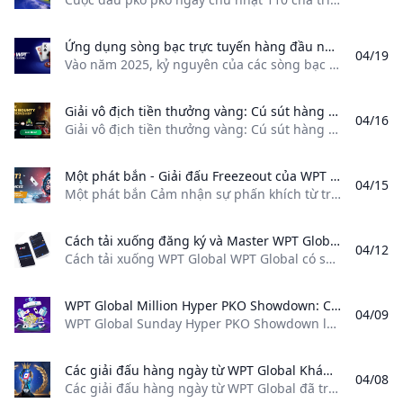
Ứng dụng sòng bạc trực tuyến hàng đầu năm 2025 Khám phá các ứng dụng sòng bạc trực tuyến tốt nhất năm 2025 nêu bật ngày ra mắt quy mô và dịch vụ trò chơi của họ. Khám phá tiền thưởng độc quyền bao gồm mã đặc biệt của WPT Global: WPT777.
04/19
Vào năm 2025, kỷ nguyên của các sòng bạc trực tuyến đã thực sự phát triển rất nhiều, vì sự đa dạng của các sòng bạc trực tuyến là rất ấn tượng. Lưu ý: Bài viết sau đây giới thiệu năm trong số các ứng dụng sòng bạc trực tuyến tốt nhất đã nổi bật trong năm nay hoạt động trên nhiều thiết bị có trò chơi tuyệt vời, tiền thưởng hào phóng và giao diện dễ sử dụng.
Giải vô địch tiền thưởng vàng: Cú sút hàng tuần của bạn ở mức 100 nghìn đô la trên WPT Global Khám phá Giải vô địch Golden Bounty tại WPT Global một giải đấu loại trực tiếp tiến bộ hàng tuần với một giải thưởng được đảm bảo 100.000 đô la và mua 25 đô la.
04/16
Giải vô địch tiền thưởng vàng: Cú sút hàng tuần của bạn ở mức 100 nghìn đô la trên WPT Global Giải vô địch tiền thưởng vàng: Cú sút hàng tuần của bạn ở mức 100 nghìn đô la trên WPT Global WPT Global đã giới thiệuGiải vô địch tiền thưởng vàng, một giải đấu loại trực tiếp tiến bộ hàng tuần (PKO) cung cấp cho người chơi cơ hội cạnh tranh cho một giải thưởng đáng kể với một lần mua khiêm tốn.
Một phát bắn - Giải đấu Freezeout của WPT Global Tham gia giải đấu đóng băng One Shot của WPT Global. Không nhập lại cổ phần cao sự phấn khích poker thuần túy. Đăng ký và kiểm tra kỹ năng của bạn ngay hôm nay.
04/15
Một phát bắn Cảm nhận sự phấn khích từ trên cao - Giải đấu đóng băng toàn cầu WPT **ĐỌC:**Một phát bắn của WPT Global, The Game: Â Chơi nó ngay bây giờ! Giải đấu đóng băng WPT Global trình bày một định dạng giải đấu độc đáo trong thế giới của poker trực tuyến: The one Shot! Đóng băng. Sự kiện này dành cho người chơi sống vì áp lực và mong muốn poker cổ phần thuần túy.
Cách tải xuống đăng ký và Master WPT Global: 2025 Guide Ultimate Guide Một hướng dẫn hoàn chỉnh để tải xuống đăng ký và thống trị trên nền tảng Poker toàn cầu của WPT bao gồm 2025 cập nhật về các tính năng thanh toán và các công cụ chiến lược.
04/12
Cách tải xuống WPT Global WPT Global có sẵn trên máy tính để bàn và thiết bị di động: **Máy tính để bàn:**Truy cập trang web chính thức của WPT Global và tải xuống máy khách Bitcoin Poker cho Windows hoặc MacOS. 124. Quá trình cài đặt đủ đơn giản, chỉ cần làm theo lời nhắc để hoàn thành thiết lập. **Điện thoại di động:**iOS (cửa hàng ứng dụng); Android (Google Play).
WPT Global Million Hyper PKO Showdown: Chi tiết & Hướng dẫn sự kiện Khám phá WPT Global Million Sunday Hyper PKO Showdown một sự kiện poker trực tuyến đầy điện khí với một giải thưởng được đảm bảo khổng lồ lối vào dễ dàng và lối chơi ly kỳ. Tìm hiểu cách nhập miễn phí và tại sao WPT Global là một nhà lãnh đạo đáng tin cậy trong trò chơi trực tuyến.
04/09
WPT Global Sunday Hyper PKO Showdown là sự kiện poker trực tuyến điện khí hóa cung cấp cho bạn sự hồi hộp lớn và các khoản thanh toán lớn. Với định dạng bất thường và phí vào cửa thấp, nó đã bắt đầu thu hút người chơi poker quốc tế. Người chơi có thể mong đợi điều gì từ Million Chủ nhật Hyper PKO Showdown? Million Sunday Hyper PKO Showdown là một giải đấu poker loại trực tiếp (PKO) tiến bộ, vì vậy mọi người tham gia đều bắt đầu với giá KO trên Noggin của họ.
Các giải đấu hàng ngày từ WPT Global Khám phá các giải đấu hàng ngày của WPT Global: Các sự kiện hàng ngày các giải thưởng được bảo đảm mua đa dạng và bảo mật mạnh mẽ trong môi trường du lịch poker thế giới đáng tin cậy.
04/08
Các giải đấu hàng ngày từ WPT Global đã trở thành một vật cố định cho người chơi đang tìm kiếm sự cạnh tranh chất lượng, ổn định trong lĩnh vực trực tuyến. Các trò chơi rủi ro cộng với tập trung vào các sự kiện gần hơn đáng kể đến hàng ngày, cho phép người chơi thường xuyên kiểm tra kỹ năng cửa hàng của họ để lấy tiền mặt và giải thưởng.