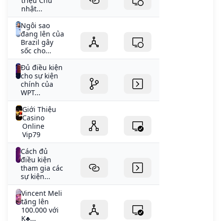
triệu Chủ
nhật...
Ngôi sao
đang lên của
Brazil gây
sốc cho...
Đủ điều kiện
cho sự kiện
chính của
WPT...
Giới Thiệu
Casino
Online
Vip79
Cách đủ
điều kiện
tham gia các
sự kiện...
Vincent Meli
tăng lên
100.000 với
K♣️...