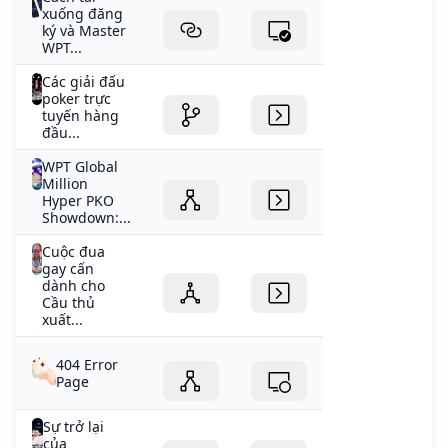
xuống đăng
ký và Master
WPT...
Các giải đấu
poker trực
tuyến hàng
đầu...
WPT Global
Million
Hyper PKO
Showdown:...
Cuộc đua
gay cấn
dành cho
Cầu thủ
xuất...
404 Error
Page
Sự trở lại
của