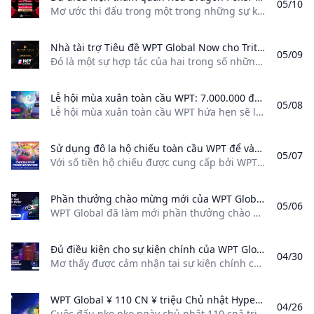
05/10
Bạn có thể chơi WPT Global ở đâu? Các quốc gia được hỗ tr
2025 Vụ nổ WSOP! Các định dạng mới + Giải thưởng lớn ngư
Mơ ước thi đấu trong một trong những sự kiện poker uy tín nhất châu Á? WPT Global cung cấp cho bạn cơ hội để biến một khoản đầu tư khiêm tốn thành một ghế tại sự kiện Giải vô địch Poker Poker Red Dragon 2025. Cấu trúc giải đấu vệ tinh Con đường vệ tinh của WPT Global được thiết kế để phù hợp với người chơi có các ngân hàng khác nhau:
Cuộc đua gay cấn dành cho Cầu thủ xuất sắc nhất WPT m
Cách giành chiến thắng tại trực tuyến Blackjack: Chiến lượ
Đánh giá về Everygame Poker: Hướng dẫn chơi Poker trực 
Vui Cùng Dafabet – Khám Phá Thế Giới Cá Cược Đẳng Cấ
Hướng dẫn sự kiện WPT Paris 2024
Sử dụng mã tiền thưởng WPT777 để yêu cầu ưu đãi đặc biệt
Nhà tài trợ Tiêu đề WPT Global Now cho Triton Poker Super High Roller Series WPT Global Partners với Triton Poker với tư cách là nhà tài trợ tiêu đề của Super High Roller Series giới thiệu WPT Global Slam 25.000 đô la và cung cấp cho người chơi truy cập trên toàn thế giới vào các giải đấu cao cấp.
Cách bắt đầu chơi bài xì phé trực tuyến vào năm 2025: 
05/09
Những quốc gia nào bị hạn chế trên WPT Global?
FIFA2000 Casino trực tuyến uy tín nhất Việt Nam · Luma
Đó là một sự hợp tác của hai trong số những tên tuổi lớn nhất trong poker, hai trong số các thương hiệu lớn nhất. Sự hợp tác sẽ thu hẹp khoảng cách giữa các dịch vụ đánh bài trực tuyến và trực tuyến cao và sẽ cung cấp cho người chơi tốt nhất của cả hai thế giới với hàng triệu đô la trong các giải thưởng được đảm bảo tại các cổ phần cao với chức năng bổ sung và cạnh tranh vô song ở các cổ phần cao nhất.
sòng bạc trực tuyến
sòng bạc trực tuyến
sòng bạc trực tuyến
Casino Trực Tuyến Là Gì? Cách Hoạt Động Trò Chơi Và Rủi
Bộ sưu tập game FIFA LinkNeverDie
Đối tác toàn cầu của WPT với Câu lạc bộ bài Poker & Sòng b
Lễ hội mùa xuân toàn cầu WPT: 7.000.000 đô la giải thưởng được đảm bảo Khám phá Lễ hội mùa xuân toàn cầu WPT với một giải thưởng được đảm bảo 7 triệu đô la 100% Rakeback và các giải đấu thú vị.
Các giải đấu poker trực tuyến hàng đầu để xem và chơi 
05/08
Sự ra đời của sòng bạc trực tuyến đã tác động đến trò chơi
Cách giành chiến thắng tại các vị trí trực tuyến vào năm 20
Lễ hội mùa xuân toàn cầu WPT hứa hẹn sẽ là một trong những sự kiện poker trực tuyến tuyệt vời nhất trong năm và cung cấp cho bạn cơ hội chiến đấu với cảm giác khi bạn chiến đấu để giành được một phần của một giải thưởng được đảm bảo đáng kinh ngạc trị giá 7 triệu đô la! Lễ hội diễn ra từ ngày 5 tháng 5 đến ngày 26 tháng 5, với các giải đấu cho người chơi thuộc mọi cấp độ kỹ năng.
Là poker trực tuyến được gian lận?
Sử dụng đô la hộ chiếu toàn cầu WPT để vào các sự kiện cổ
Top 5 Nhà Cái Uy Tín Nhất Việt Nam 2024
Những quốc gia nào bị hạn chế trên WPT Global?
Đủ điều kiện tham quan Red Dragon Poker Tour Jeju 2025 q
Tùy chọn thanh toán tại EVERYGAME Poker: Giao dịch nha
Sử dụng đô la hộ chiếu toàn cầu WPT để vào các sự kiện cổ phần cao của Triton Tìm hiểu làm thế nào để sử dụng đô la hộ chiếu toàn cầu WPT để tham gia vào các sự kiện poker cổ phần cao của Triton.
Cách bắt đầu chơi bài xì phé trực tuyến vào năm 2025: 
05/07
Tiêu đề EPT củng cố danh tiếng của Stephen Song như mộ
Sự ra đời của sòng bạc trực tuyến đã tác động đến trò chơi
Với số tiền hộ chiếu được cung cấp bởi WPT Global, người chơi hiện có một phương pháp mới thú vị để chuyển từ thế giới chơi trực tuyến sang các sự kiện trực tiếp cao. Chương trình khuyến mãi này cung cấp cho người chơi cơ hội để biến các chiến thắng trực tuyến của họ thành vé tham gia đáng thèm muốn cho một số lễ hội poker trực tiếp tuyệt vời nhất trên toàn cầu, trong số đó: loạt bài Poker Triton.
Cách giành chiến thắng tại trực tuyến Blackjack: Chiến 
Lịch thi WPT Châu Á Thái Bình Dương 2024-2025
Vincent Meli tăng lên 100.000 với K♣️ J♣️ Francois Tosques Call
Đủ điều kiện cho sự kiện chính của WPT Global thông qu
WPT Global tổ chức sự kiện ở những quốc gia và khu vực n
Phil Ivey tổ chức trò chơi gặp gỡ lễ hội tại Wynn Las Vegas
Phần thưởng chào mừng mới của WPT Global: lên tới $ 3580 phần thưởng Khám phá phần thưởng chào mừng nâng cao của WPT Global cung cấp cho người chơi mới lên tới 3580 đô la trong tổng giá trị bao gồm trận đấu tiền gửi 100% vé giải đấu và tiền sòng bạc.
WPT Global từ Chủ nhật Hyper PKO Showdown: Mua thấp
05/06
Vincent Meli tăng lên 100.000 với K♣️ J♣️ Francois Tosques Call
Cách bắt đầu chơi bài xì phé trực tuyến vào năm 2025: Hư
WPT Global đã làm mới phần thưởng chào mừng của mình, cho người chơi mới cơ hội lấy lên tới $ 3,580 trong tổng giá trị. Ưu đãi hoàn chỉnh này kết hợp phần thưởng tiền gửi 100% với tiền thưởng thêm như vé giải đấu và tiền sòng bạc, dẫn đến gói hoàn hảo cho người chơi poker hoặc sòng bạc. Chào mừng sự cố tiền thưởng **Trận đấu tiền gửi 100%:**Nhận lại tới 3.
Đủ điều kiện tham quan Red Dragon Poker Tour Jeju 2025
Casino Truc Tuyen: Cách Kiểm Tra Website Trước Khi Tạo Tà
WSOP USA Top 8 Câu hỏi thường gặp
Một phát bắn - Giải đấu Freezeout của WPT Global
Đủ điều kiện cho sự kiện chính của WPT Global thông qua 
Sử dụng mã tiền thưởng WPT777 để yêu cầu ưu đãi đặc biệt
Đủ điều kiện cho sự kiện chính của WPT Global thông qua các vệ tinh mua thấp Tìm hiểu làm thế nào để đảm bảo một chỗ ngồi tại sự kiện chính của WPT Global thông qua các giải đấu vệ tinh giá cả phải chăng bắt đầu từ mức thấp nhất là $ 5.
04/30
Mơ thấy được cảm nhận tại sự kiện chính của WPT toàn cầu có uy tín nhưng lo lắng rằng việc mua vào quá cao? WPT Global cung cấp quyền truy cập vào các giải đấu vệ tinh mua thấp, cho phép người chơi đủ điều kiện cho các sự kiện lớn với tốc độ giá cả phải chăng. Giải đấu vệ tinh là gì? Một giải đấu vệ tinh là một sự kiện đủ điều kiện mà người chơi tham gia để tham gia vào một giải đấu lớn hơn, uy tín hơn.
WPT Global ¥ 110 CN ¥ triệu Chủ nhật Hyper PKO Showdown Trải nghiệm sự hồi hộp của WPT Global ¥ 110 CN ¥ triệu Hyper Hyper PKO Showdown một giải đấu có nhịp độ nhanh với nhóm giải thưởng được đảm bảo ¥ 1.000.000.
04/26
Cuộc đấu pko pko ngày chủ nhật 110 cnâ triệu là một sự bổ sung có chỉ số có chỉ số có chỉ số octan cao cho những người chơi đang tìm kiếm hành động có nhịp độ nhanh và các giải thưởng thú vị. Điểm nổi bật sự kiện **Sự đầu tư:**110 CNâ (khoảng 15 đô la Mỹ) **Kết cấu:**Knock Out tiến bộ (PKO) **Tốc độ:**HYPER TURBO Giải thưởng:¥ 1.