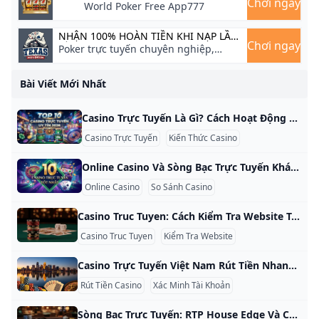
Chơi ngay
World Poker Free App777
Martin Tsvetanov giành chiến thắng trong sự kiện chính 
Ai đã phát minh ra trò chơi roulette?
Cách đủ điều kiện tham gia các sự kiện trực tuyến của 
Các giải đấu hàng ngày từ WPT Global
James Obst giành chức vô địch WPT Australia và giành đư
Lễ hội mùa xuân toàn cầu WPT: 7.000.000 đô la giải thư
NHẬN 100% HOÀN TIỀN KHI NẠP LẦN
Giới Thiệu Casino Online BK8
Chơi ngay
ĐẦU
Ai có nhiều vòng tay WSOP nhất?
Poker trực tuyến chuyên nghiệp,
Paulius Plausinaitis thắng GGMmillion$ SHR với số tiền 
Casino Truc Tuyen: Cách Kiểm Tra Website Trước Khi Tạo 
giành giải thưởng hấp dẫn
Những quốc gia nào bị hạn chế trên WPT Global?
Giải vô địch WPT khơi dậy tinh thần của huyền thoại Pok
WPT Global từ Chủ nhật Hyper PKO Showdown: Mua thấp
online casino
online casino
Bài Viết Mới Nhất
22bet – Trải Nghiệm Cá Cược Trực Tuyến Đẳng Cấp
Hyper Dash trong WPT Global là gì? Đi sâu vào hành độn
Chơi Tiến Lên Miền Nam Offline: Hướng Dẫn Tải Game và
FIFA2000 Casino trực tuyến uy tín nhất Việt Nam · Luma
Những quốc gia nào bị hạn chế trên WPT Global?
casino trực tuyến
Hướng Dẫn Chi Tiết Về Fun88 Đăng Nhập
Casino Trực Tuyến Là Gì? Cách Hoạt Động Trò Chơi Và Rủi Ro Cần Biết Casino Trực Tuyến Là Gì? Cách Hoạt Động, Trò Chơi Và Rủi Ro Cần Biết Casino trực tuyến là nền tảng cung cấp các trò chơi mô phỏng hoặc số hóa từ mô hình sòng bạc truyền thống. Người dùng có thể truy cập bằng trình duyệt hoặc ứng dụng, chọn trò chơi, xem quy tắc và theo dõi lịch sử hoạt động trong tài khoản. Tuy nhiên, giao diện hiện đại hoặc thư viện trò chơi lớn không chứng minh một nền tảng an toàn, minh bạch hay được phép cung cấp dịch vụ tại vị trí của người dùng.
Làm cho Phil Ivey cười có thể biến thành một ngày trả lươ
Sòng bạc toàn cầu WPT: Một cuộc phiêu lưu đầy thú vị
Cuộc đua gay cấn dành cho Cầu thủ xuất sắc nhất WPT m
Vui Cùng Dafabet – Khám Phá Thế Giới Cá Cược Đẳng Cấ
Casino Trực Tuyến
Kiến Thức Casino
An Toàn Trực Tuy
online casino
Sòng Bạc Trực Tuyến: RTP House Edge Và Cách Đọc Quy T
Top 5 sòng bạc trực tuyến năm 2025: chơi ở đâu và giành
Timothy Chung: Từ tiệc sinh nhật đến nhà vô địch WPT P
Những quốc gia nào có thể chơi WPTGlobal vào năm 202
Sử dụng mã tiền thưởng WPT777 để yêu cầu ưu đãi đặc bi
Sự trở lại của Shevliakov giành giải thưởng hàng triệu 
Online Casino Và Sòng Bạc Trực Tuyến Khác Nhau Như Thế Nào? Online Casino Và Sòng Bạc Trực Tuyến Khác Nhau Như Thế Nào? Online casino và sòng bạc trực tuyến thường được dùng để mô tả cùng một nhóm dịch vụ. Tuy nhiên, kết quả tìm kiếm có thể bao gồm nền tảng tiền thật, trò chơi xã hội, ứng dụng mô phỏng, website đánh giá và nội dung hướng dẫn. Người đọc không nên chỉ nhìn vào tên gọi. Điều quan trọng là xác định nền tảng sử dụng loại số dư nào, có cho quy đổi giá trị hay không, trò chơi được vận hành như thế nào và người dùng đang chịu những rủi ro gì.
WPT Global vs GGPoker: Bạn nên chọn nền tảng poker n
Chơi Game Bài Tiến Lên Miền Nam Miễn Phí
Các giải đấu hàng ngày từ WPT Global
Sự ra đời của sòng bạc trực tuyến đã tác động đến trò ch
Giải vô địch WPT khơi dậy tinh thần của huyền thoại Pok
Online Casino
So Sánh Casino
Trò Chơi Trực Tuyến
404 Error Page
404 Error Page
Ai đã phát minh ra trò chơi roulette?
Rake Chase là gì?
Đăng ký Fi88 Hướng dẫn đăng ký Fi88 chi tiết cho người 
Cuộc đua gay cấn dành cho Cầu thủ xuất sắc nhất WPT m
Sòng bạc tiền thưởng hàng đầu không có tiền gửi vào nă
Casino Truc Tuyen: Cách Kiểm Tra Website Trước Khi Tạo Tài Khoản Casino Truc Tuyen: Cách Kiểm Tra Website Trước Khi Tạo Tài Khoản Casino truc tuyen là cách người dùng thường nhập từ khóa casino trực tuyến khi không sử dụng dấu tiếng Việt. Dù tìm kiếm bằng cách nào, người đọc vẫn có thể gặp website chính thức, trang giả mạo, nội dung quảng cáo và ứng dụng không rõ nguồn. Trước khi tạo tài khoản, cần kiểm tra từng lớp thông tin thay vì tin vào logo, thứ hạng tìm kiếm hoặc lời mời từ người tự nhận là đại lý.
Kèo Bóng Đá Châu Âu: Hướng Dẫn Chi Tiết và Cách Đọc 
Giới Thiệu Casino Online Vip79
Lễ hội mùa xuân toàn cầu WPT: 7.000.000 đô la giải thư
Giải vô địch WPT Prime trở lại với Jereld Sam Shining
Đối tác toàn cầu của WPT với Câu lạc bộ bài Poker & Sòng
Casino Truc Tuyen
Kiểm Tra Website
Bảo Mật Tài Khoản
Chơi bài xì phé trực tuyến trên Android: Hướng dẫn năm
Sự trở lại của Shevliakov giành giải thưởng hàng triệu 
WPT Global ¥ 110 CN ¥ triệu Chủ nhật Hyper PKO Show
Tiêu đề EPT củng cố danh tiếng của Stephen Song như 
Bạn có biết trò chơi poker trực tuyến WPTGO
casino truc tuyen
Điều khoản tiền thưởng toàn cầu của WPT: Tiền mặt được
Casino Trực Tuyến Việt Nam Rút Tiền Nhanh: Quy Trình Và Cách Kiểm Tra Casino Trực Tuyến Việt Nam Rút Tiền Nhanh: Quy Trình Và Cách Kiểm Tra Cụm từ casino trực tuyến Việt Nam rút tiền nhanh thể hiện nhu cầu tìm nền tảng có quy trình thanh toán rõ ràng. Tuy nhiên, “nhanh” là khái niệm dễ bị quảng cáo quá mức vì một khoản rút phải đi qua nhiều giai đoạn khác nhau. Thời gian trò chơi xác định kết quả, thời gian casino xét duyệt, thời gian đơn vị thanh toán xử lý và thời gian ngân hàng ghi có là những khoảng hoàn toàn khác nhau.
Quảng cáo mới nhất của WPT Global: vé cho một số tiền 
Sách hướng dẫn giải đấu WPT Australia 2024
Giới Thiệu Casino Online Vip79
Rút Tiền Casino
Xác Minh Tài Khoản
Thanh Toán Trực T
Sự trở lại của Shevliakov giành giải thưởng hàng triệu 
Phần thưởng chào mừng mới của WPT Global: lên tới $ 
sòng bạc trực tuyến
Sòng Bạc Trực Tuyến: RTP House Edge Và Cách Đọc Quy Tắc Trò Chơi Sòng Bạc Trực Tuyến: RTP, House Edge Và Cách Đọc Quy Tắc Trò Chơi Sòng bạc trực tuyến thường cung cấp nhiều trò chơi với giao diện, tốc độ và bảng thanh toán khác nhau. Người mới dễ lựa chọn dựa trên hình ảnh hoặc giải thưởng lớn mà bỏ qua quy tắc toán học phía sau. RTP, house edge và độ biến động không dự đoán chính xác kết quả sắp tới.
Luật Chơi Poker Online tại DA88
Lịch trình giải đấu toàn cầu WPT 2025
Vui Cùng Dafabet – Khám Phá Thế Giới Cá Cược Đẳng Cấ