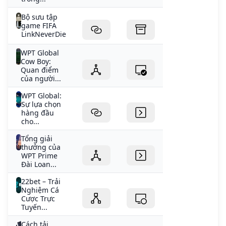
Bộ sưu tập
game FIFA
LinkNeverDie
WPT Global
Cow Boy:
Quan điểm
của người...
WPT Global:
Sự lựa chọn
hàng đầu
cho...
Tổng giải
thưởng của
WPT Prime
Đài Loan...
22bet – Trải
Nghiệm Cá
Cược Trực
Tuyến...
Cách tải