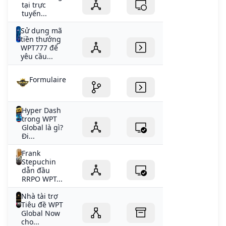
tại trực
tuyến...
Sử dụng mã
tiền thưởng
WPT777 để
yêu cầu...
Formulaire
Hyper Dash
trong WPT
Global là gì?
Đi...
Frank
Stepuchin
dẫn đầu
RRPO WPT...
Nhà tài trợ
Tiêu đề WPT
Global Now
cho...