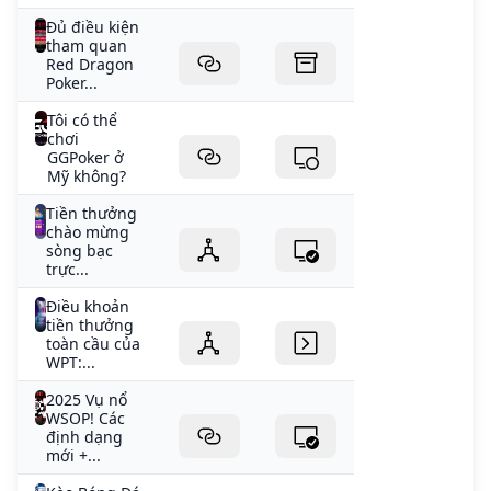
Đủ điều kiện
tham quan
Red Dragon
Poker...
Tôi có thể
chơi
GGPoker ở
Mỹ không?
Tiền thưởng
chào mừng
sòng bạc
trực...
Điều khoản
tiền thưởng
toàn cầu của
WPT:...
2025 Vụ nổ
WSOP! Các
định dạng
mới +...