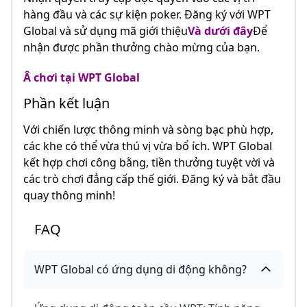
hàng đầu và các sự kiện poker. Đăng ký với WPT
Global và sử dụng mã giới thiệu
Và dưới đây
Để
nhận được phần thưởng chào mừng của bạn.
Â chơi tại WPT Global
Phần kết luận
Với chiến lược thông minh và sòng bạc phù hợp,
các khe có thể vừa thú vị vừa bổ ích. WPT Global
kết hợp chơi công bằng, tiền thưởng tuyệt vời và
các trò chơi đẳng cấp thế giới. Đăng ký và bắt đầu
quay thông minh!
online casino
casino truc tuyen
FAQ
Timothy Chung: Từ tiệc sinh nhật đến nhà vô địch WP
Online Casino Và Sòng Bạc Trực Tuyến Khác Nhau Như
Mẹo mới toàn cầu của WPT: Xem trước cá cược tuần 6
Tôi có thể chơi GGPoker ở Mỹ không?
Cuộc thi Discord nóng lên: Hãy tham gia hành động!
Formulaire
WPT Global có ứng dụng di động không?
Roulette đóng vai trò gì trong văn hóa đại chúng chẳ
Sách hướng dẫn giải đấu WPT Australia 2024
Poker toàn cầu có phải là tiền thật không?
Doug Polk phải đối mặt với phản ứng dữ dội khi chơi t