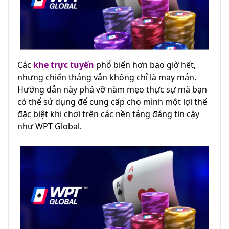
Ai đã phát minh ra trò chơi roulette?
Những quốc gia nào bị hạn chế trên WPT Global?
Paulius Plausinaitis thắng GGMmillion$ SHR với số tiền 31
Trò chơi roulette lần đầu tiên được chơi ở đâu và khi nào?
WPT Global Million Hyper PKO Showdown: Chi tiết & Hướng
Sòng bạc trực tuyến đáng tin cậy nhất: WPT Global
Điều khoản tiền thưởng toàn cầu của WPT: Tiền mặt được t
Cách chơi WPT Global trên máy tính của bạn 2024
Đối tác toàn cầu của WPT với Câu lạc bộ bài Poker & Sòng b
Casino Trực Tuyến Là Gì? Cách Hoạt Động Trò Chơi Và Rủi R
Các
khe trực tuyến
phổ biến hơn bao giờ hết,
Mẹo mới toàn cầu của WPT: Xem trước cá cược tuần 6 của
WPT Global tổ chức sự kiện ở những quốc gia và khu vực n
nhưng chiến thắng vẫn không chỉ là may mắn.
Nguồn gốc của cái tên Roulette là gì?
Máy đánh bạc trả tiền thật mà không cần đặt cọc Chơi miễn
Hướng dẫn này phá vỡ năm mẹo thực sự mà bạn
Các giải đấu hàng ngày từ WPT Global
Những quốc gia nào có thể chơi WPTGlobal vào năm 2024?
có thể sử dụng để cung cấp cho mình một lợi thế
đặc biệt khi chơi trên các nền tảng đáng tin cậy
như WPT Global.