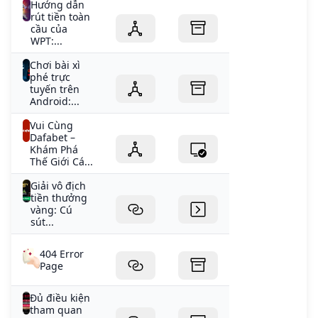
Hướng dẫn
rút tiền toàn
cầu của
WPT:...
Chơi bài xì
phé trực
tuyến trên
Android:...
Vui Cùng
Dafabet –
Khám Phá
Thế Giới Cá...
Giải vô địch
tiền thưởng
vàng: Cú
sút...
404 Error
Page
Đủ điều kiện
tham quan