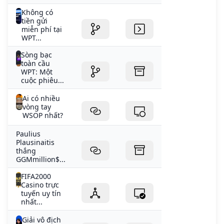
Cách chơi WPT Global trên máy tính của bạn 2024
404 Error Page
Top 5 sòng bạc trực tuyến năm 2025: chơi ở đâu và giành
Không có
Một phát bắn - Giải đấu Freezeout của WPT Global
Sòng bạc tiền thưởng hàng đầu không có tiền gửi vào nă
Giới Thiệu Casino Online Vip79
tiền gửi
Không có tiền gửi miễn phí tại WPT Global - chơi mà khôn
Bạn có thể chơi WPT Global ở đâu? Các quốc gia được hỗ 
miễn phí tại
Cuộc thi Discord nóng lên: Hãy tham gia hành động!
WPT...
James Obst giành chức vô địch WPT Australia và giành đư
Tôi có thể chơi GGPoker ở Mỹ không?
Sòng bạc
toàn cầu
WPT Global Cow Boy: Quan điểm của người chơi
WPT: Một
WPT Global: Sự lựa chọn hàng đầu cho người chơi poker
cuộc phiêu...
Không có tiền gửi miễn phí tại WPT Global - chơi mà khôn
Ai có nhiều
vòng tay
WSOP nhất?
Paulius
Plausinaitis
thắng
GGMmillion$...
FIFA2000
Casino trực
tuyến uy tín
nhất...
Giải vô địch