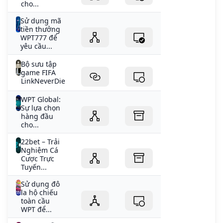
cho...
Sử dụng mã
tiền thưởng
WPT777 để
yêu cầu...
Bộ sưu tập
game FIFA
LinkNeverDie
WPT Global:
Sự lựa chọn
hàng đầu
cho...
22bet – Trải
Nghiệm Cá
Cược Trực
Tuyến...
Sử dụng đô
la hộ chiếu
toàn cầu
WPT để...