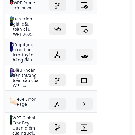
WPT Prime
trở lại với...
Lịch trình
giải đấu
toàn cầu
WPT 2025
Ứng dụng
sòng bạc
trực tuyến
hàng đầu...
Điều khoản
tiền thưởng
toàn cầu của
WPT:...
404 Error
Page
WPT Global
Cow Boy:
Quan điểm
của người...