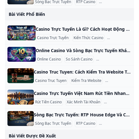
Sử dụng đô la hộ chiếu toàn cầu WPT để vào các sự kiện 
WPT Global Million Hyper PKO Showdown: Chi tiết & Hướ
Sòng Bạc Trực Tuyến
RTP Casino
Quy Tắc Trò Chơi
Giải vô địch WPT khơi dậy tinh thần của huyền thoại Pok
Sử dụng đô la hộ chiếu toàn cầu WPT để vào các sự kiện 
online casino
casino trực tuyến việt nam rút tiền nhanh
casino trực tuyến việt nam rút tiền nhanh
Bài Viết Phổ Biến
Ứng dụng sòng bạc trực tuyến hàng đầu năm 2025
Cách chơi WPT Global trên máy tính của bạn 2024
Đối tác toàn cầu của WPT với Câu lạc bộ bài Poker & Sòng
22bet – Trải Nghiệm Cá Cược Trực Tuyến Đẳng Cấp
Frank Stepuchin dẫn đầu RRPO WPT Seminole 2024 sau n
404 Error Page
Giới Thiệu Casino Online Vip79
Vui Cùng Dafabet – Khám Phá Thế Giới Cá Cược Đẳng Cấ
WPT Global có ứng dụng di động không?
sòng bạc trực tuyến
Làm cho Phil Ivey cười có thể biến thành một ngày trả lươ
Casino Trực Tuyến Là Gì? Cách Hoạt Động Trò Chơi Và Rủi Ro Cần Biết Casino Trực Tuyến Là Gì? Cách Hoạt Động, Trò Chơi Và Rủi Ro Cần Biết Casino trực tuyến là nền tảng cung cấp các trò chơi mô phỏng hoặc số hóa từ mô hình sòng bạc truyền thống. Người dùng có thể truy cập bằng trình duyệt hoặc ứng dụng, chọn trò chơi, xem quy tắc và theo dõi lịch sử hoạt động trong tài khoản. Tuy nhiên, giao diện hiện đại hoặc thư viện trò chơi lớn không chứng minh một nền tảng an toàn, minh bạch hay được phép cung cấp dịch vụ tại vị trí của người dùng.
Bạn có biết trò chơi poker trực tuyến WPTGO
Giới Thiệu Casino Online BK8
Sòng bạc tiền thưởng hàng đầu không có tiền gửi vào nă
Giải vô địch WPT khơi dậy tinh thần của huyền thoại Pok
Tôi có thể chơi GGPoker ở Mỹ không?
Đủ điều kiện tham quan Red Dragon Poker Tour Jeju 2025
Casino Trực Tuyến
Kiến Thức Casino
An Toàn Trực Tuy
Cách chơi WPT Global trên máy tính của bạn 2024
404 Error Page
FIFA2000 Casino trực tuyến uy tín nhất Việt Nam · Luma
Bạn có biết trò chơi poker trực tuyến WPTGO
Nguồn gốc của cái tên Roulette là gì?
Cuộc đua gay cấn dành cho Cầu thủ xuất sắc nhất WPT m
Giải vô địch thế giới WPT 2024 khai mạc tại Wynn Las Vega
Vui Cùng Dafabet – Khám Phá Thế Giới Cá Cược Đẳng Cấ
404 Error Page
Sách hướng dẫn giải đấu WPT Playground 2024
Các giải đấu poker trực tuyến hàng đầu để xem và chơi 
Các giải đấu hàng ngày từ WPT Global
Online Casino Và Sòng Bạc Trực Tuyến Khác Nhau Như Thế Nào? Online Casino Và Sòng Bạc Trực Tuyến Khác Nhau Như Thế Nào? Online casino và sòng bạc trực tuyến thường được dùng để mô tả cùng một nhóm dịch vụ. Tuy nhiên, kết quả tìm kiếm có thể bao gồm nền tảng tiền thật, trò chơi xã hội, ứng dụng mô phỏng, website đánh giá và nội dung hướng dẫn. Người đọc không nên chỉ nhìn vào tên gọi. Điều quan trọng là xác định nền tảng sử dụng loại số dư nào, có cho quy đổi giá trị hay không, trò chơi được vận hành như thế nào và người dùng đang chịu những rủi ro gì.
Kèo Bóng Đá Châu Âu: Hướng Dẫn Chi Tiết và Cách Đọc 
Một phát bắn - Giải đấu Freezeout của WPT Global
Hyper Dash trong WPT Global là gì? Đi sâu vào hành độn
Online Casino Và Sòng Bạc Trực Tuyến Khác Nhau Như T
Sòng bạc tiền thưởng hàng đầu không có tiền gửi vào nă
Online Casino
So Sánh Casino
Trò Chơi Trực Tuyến
Giải vô địch WPT Prime trở lại với Jereld Sam Shining
Rake Chase là gì?
Cách tải xuống đăng ký và Master WPT Global: 2025 Guid
Infopáginas
404 Error Page
Giải vô địch WPT Prime trở lại với Jereld Sam Shining
Chơi Game Bài Tiến Lên Miền Nam Miễn Phí
Hyper Dash trong WPT Global là gì? Đi sâu vào hành độn
Paulius Plausinaitis thắng GGMmillion$ SHR với số tiền 
Casino Truc Tuyen: Cách Kiểm Tra Website Trước Khi Tạo Tài Khoản Casino Truc Tuyen: Cách Kiểm Tra Website Trước Khi Tạo Tài Khoản Casino truc tuyen là cách người dùng thường nhập từ khóa casino trực tuyến khi không sử dụng dấu tiếng Việt. Dù tìm kiếm bằng cách nào, người đọc vẫn có thể gặp website chính thức, trang giả mạo, nội dung quảng cáo và ứng dụng không rõ nguồn. Trước khi tạo tài khoản, cần kiểm tra từng lớp thông tin thay vì tin vào logo, thứ hạng tìm kiếm hoặc lời mời từ người tự nhận là đại lý.
Hướng dẫn sự kiện WPT Paris 2024
Cuộc thi Discord nóng lên: Hãy tham gia hành động!
Bộ sưu tập game FIFA LinkNeverDie
Casino Trực Tuyến Việt Nam Rút Tiền Nhanh: Quy Trình V
Casino Truc Tuyen
Kiểm Tra Website
Bảo Mật Tài Khoản
Hyper Dash trong WPT Global là gì? Đi sâu vào hành độn
Bạn không thể tải xuống và chơi WPT Poker Global ở các
Khi nào và tại sao số 0 kép được thêm vào bánh xe roule
Cách tải xuống WPTGO và bắt đầu
sòng bạc trực tuyến
casino trực tuyến
Cách đủ điều kiện tham gia các sự kiện trực tuyến của 
Casino Trực Tuyến Việt Nam Rút Tiền Nhanh: Quy Trình Và Cách Kiểm Tra Casino Trực Tuyến Việt Nam Rút Tiền Nhanh: Quy Trình Và Cách Kiểm Tra Cụm từ casino trực tuyến Việt Nam rút tiền nhanh thể hiện nhu cầu tìm nền tảng có quy trình thanh toán rõ ràng. Tuy nhiên, “nhanh” là khái niệm dễ bị quảng cáo quá mức vì một khoản rút phải đi qua nhiều giai đoạn khác nhau. Thời gian trò chơi xác định kết quả, thời gian casino xét duyệt, thời gian đơn vị thanh toán xử lý và thời gian ngân hàng ghi có là những khoảng hoàn toàn khác nhau.
online casino
Hướng dẫn sự kiện WPT Paris 2024
Tôi có thể chơi GGPoker ở Mỹ không?
Quy tắc mới cho Thiên đường WSOP: Thiết bị điện tử và H
WPT Global: Sự lựa chọn hàng đầu cho người chơi poker
Rút Tiền Casino
Xác Minh Tài Khoản
Thanh Toán Trực T
Giải vô địch WPT khơi dậy tinh thần của huyền thoại Pok
Cách chơi WPT Global trên máy tính của bạn 2024
casino trực tuyến việt nam rút tiền nhanh
Các quy tắc và lựa chọn cá cược ban đầu cho roulette là g
Sòng Bạc Trực Tuyến: RTP House Edge Và Cách Đọc Quy Tắc Trò Chơi Sòng Bạc Trực Tuyến: RTP, House Edge Và Cách Đọc Quy Tắc Trò Chơi Sòng bạc trực tuyến thường cung cấp nhiều trò chơi với giao diện, tốc độ và bảng thanh toán khác nhau. Người mới dễ lựa chọn dựa trên hình ảnh hoặc giải thưởng lớn mà bỏ qua quy tắc toán học phía sau. RTP, house edge và độ biến động không dự đoán chính xác kết quả sắp tới.
Martin Tsvetanov giành chiến thắng trong sự kiện chính 
WPT Global vs GGPoker: Bạn nên chọn nền tảng poker n
Máy đánh bạc trả tiền thật mà không cần đặt cọc Chơi mi
Sòng bạc trực tuyến đáng tin cậy nhất: WPT Global
Chơi bài xì phé trực tuyến trên Android: Hướng dẫn năm
Casino Trực Tuyến Việt Nam Rút Tiền Nhanh: Quy Trình V
Những quốc gia nào bị hạn chế trên WPT Global?
Cách giành chiến thắng tại các vị trí trực tuyến vào năm 
Sòng Bạc Trực Tuyến
RTP Casino
Quy Tắc Trò Chơi
Không có tiền gửi miễn phí tại WPT Global - chơi mà khôn
Cory Zeidman nhận tội về kế hoạch gian lận cá cược thể 
Đủ điều kiện tham quan Red Dragon Poker Tour Jeju 2025
Nhà tài trợ Tiêu đề WPT Global Now cho Triton Poker Sup
casino trực tuyến việt nam rút tiền nhanh
sòng bạc trực tuyến
Bài Viết Được Đề Xuất
Một người phụ nữ hướng dẫn lựa chọn đồ chơi tình dục
WPT Global có ứng dụng di động không?
Cuộc thi Discord nóng lên: Hãy tham gia hành động!
Paulius Plausinaitis thắng GGMmillion$ SHR với số tiền 