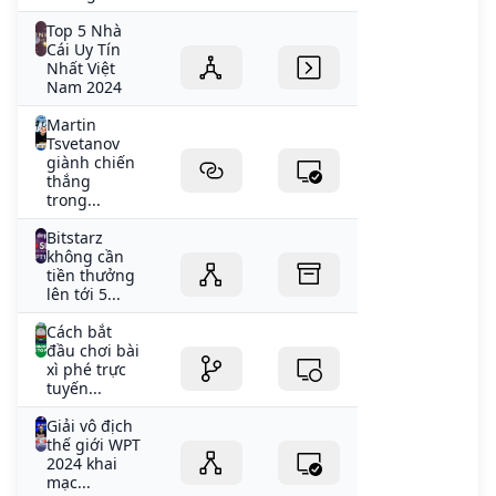
Top 5 Nhà
Cái Uy Tín
Nhất Việt
Nam 2024
Martin
Tsvetanov
giành chiến
thắng
trong...
Bitstarz
không cần
tiền thưởng
lên tới 5...
Cách bắt
đầu chơi bài
xì phé trực
tuyến...
Giải vô địch
thế giới WPT
2024 khai
mạc...