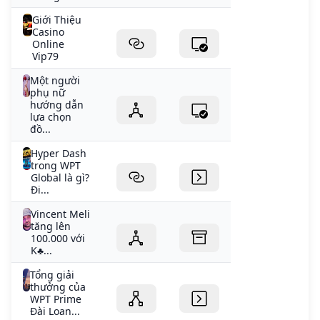
Giới Thiệu
Casino
Online
Vip79
Một người
phụ nữ
hướng dẫn
lựa chọn
đồ...
Hyper Dash
trong WPT
Global là gì?
Đi...
Vincent Meli
tăng lên
100.000 với
K♣️...
Tổng giải
thưởng của
WPT Prime
Đài Loan...