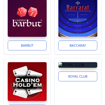
BARBUT
BACCARAT
ROYAL CLUB