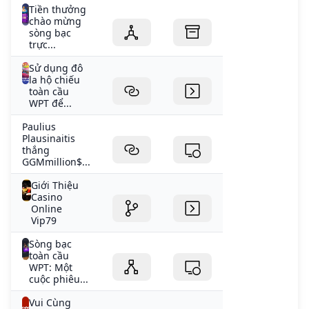
Tiền thưởng
chào mừng
sòng bạc
trực...
Sử dụng đô
la hộ chiếu
toàn cầu
WPT để...
Paulius
Plausinaitis
thắng
GGMmillion$...
Giới Thiệu
Casino
Online
Vip79
Sòng bạc
toàn cầu
WPT: Một
cuộc phiêu...
Vui Cùng