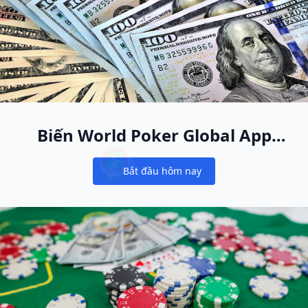
Giải vô địch tiền thưởng vàng: Cú sút hàng tuần của bạn ở
Bộ sưu tập game FIFA LinkNeverDie
Không có tiền gửi miễn phí tại WPT Global - chơi mà không 
Một người phụ nữ hướng dẫn lựa chọn đồ chơi tình dục h
Martin Tsvetanov giành chiến thắng trong sự kiện chính Eu
Hướng dẫn sự kiện WPT Paris 2024
Khi nào và tại sao số 0 kép được thêm vào bánh xe rou
Khi nào và tại sao số 0 kép được thêm vào bánh xe roulett
Sử dụng mã tiền thưởng WPT777 để yêu cầu ưu đãi đặc biệt
WPT Global tổ chức sự kiện ở những quốc gia và khu vực n
Khi nào và tại sao số 0 kép được thêm vào bánh xe roulett
Cuộc đua gay cấn dành cho Cầu thủ xuất sắc nhất WPT mùa
Đối tác toàn cầu của WPT với Câu lạc bộ bài Poker & Sòng b
casino trực tuyến
Nhà tài trợ Tiêu đề WPT Global Now cho Triton Poker Super 
Bạn có thể chơi WPT Global ở đâu? Các quốc gia được hỗ tr
Giải vô địch WPT Prime trở lại với Jereld Sam Shining
404 Error Page
Cách đủ điều kiện tham gia các sự kiện trực tuyến của WP
Làm cho Phil Ivey cười có thể biến thành một ngày trả lương
Cách giành chiến thắng tại trực tuyến Blackjack: Chiế
404 Error Page
Sách hướng dẫn giải đấu WPT Playground 2024
Poker toàn cầu có phải là tiền thật không?
Trò chơi roulette lần đầu tiên được chơi ở đâu và khi nào?
Doug Polk phải đối mặt với phản ứng dữ dội khi chơi trong 
Phần thưởng chào mừng mới của WPT Global: lên tới $ 35
Giới Thiệu Casino Online BK8
11 ứng dụng và trò chơi poker hay nhất dành cho Android
Cách bắt đầu chơi bài xì phé trực tuyến vào năm 2025: Hư
Các giải đấu poker trực tuyến hàng đầu để xem và chơi và
Texas Holdem Flop có nghĩa là gì?
Texas Holdem Flop có nghĩa là gì?
Phil Ivey tổ chức trò chơi gặp gỡ lễ hội tại Wynn Las Vegas
Casino Trực Tuyến Việt Nam Rút Tiền Nhanh: Quy Trìn
casino trực tuyến việt nam rút tiền nhanh
sòng bạc trực tuyến
casino trực tuyến việt nam rút tiền nhanh
casino trực tuyến việt nam rút tiền nhanh
online casino
online casino
Những quốc gia nào có thể chơi WPTGlobal vào năm 2
Sự ra đời của sòng bạc trực tuyến đã tác động đến trò chơi
Công nghệ đã ảnh hưởng đến trò chơi roulette như thế nà
Ai đã phát minh ra trò chơi roulette?
FIFA2000 Casino trực tuyến - DEV Community
Frank Stepuchin dẫn đầu RRPO WPT Seminole 2024 sau ngà
Trò chơi roulette lần đầu tiên được chơi ở đâu và khi nào?
Five88: Máy Chủ và Quyền Pháp tại Philippines – Trải
Cách bắt đầu chơi bài xì phé trực tuyến vào năm 2025: Hư
Tổng giải thưởng của WPT Prime Đài Loan là bao nhiêu
Cách tải xuống đăng ký và Master WPT Global: 2025 Guide 
Giải vô địch tiền thưởng vàng: Cú sút hàng tuần của bạn ở
Cách đủ điều kiện tham gia các sự kiện trực tuyến của WP
Sử dụng đô la hộ chiếu toàn cầu WPT để vào các sự kiện cổ
Bộ sưu tập game FIFA LinkNeverDie
Biến World Poker Global App
Quy tắc mới cho Thiên đường WSOP: Thiết bị điện tử và Hỗ 
WPT Global từ Chủ nhật Hyper PKO Showdown: Mua thấp p
Mẹo mới toàn cầu của WPT: Xem trước cá cược tuần 6 của
Ngôi sao đang lên của Brazil gây sốc cho tất cả mọi người
Đủ điều kiện tham quan Red Dragon Poker Tour Jeju 2025 q
Vui Cùng Dafabet – Khám Phá Thế Giới Cá Cược Đẳng Cấp
Sự trở lại của Shevliakov giành giải thưởng hàng triệ
Infopáginas
Bạn có thể chơi WPT Global ở đâu? Các quốc gia được hỗ tr
Casino Truc Tuyen: Cách Kiểm Tra Website Trước Khi Tạo Tà
Casino Trực Tuyến Việt Nam Rút Tiền Nhanh: Quy Trình Và 
Khi nào và tại sao số 0 kép được thêm vào bánh xe roulett
WPT Global ¥ 110 CN ¥ triệu Chủ nhật Hyper PKO Showdo
thành ngôi nhà poker online
Sòng bạc tiền thưởng hàng đầu không có tiền gửi vào 
FIFA2000 Casino trực tuyến uy tín nhất Việt Nam by FIFA200
Các quy tắc và lựa chọn cá cược ban đầu cho roulette là gì?
Bộ sưu tập game FIFA LinkNeverDie
Khi nào và tại sao số 0 kép được thêm vào bánh xe roulett
Quy tắc mới cho Thiên đường WSOP: Thiết bị điện tử và Hỗ 
Quy tắc mới cho Thiên đường WSOP: Thiết bị điện tử và Hỗ 
Bắt đầu hôm nay
404 Error Page
mới của bạn
Notifications
Tổng giải thưởng của WPT Prime Đài Loan là bao nhiêu
Làm cho Phil Ivey cười có thể biến thành một ngày trả lương
Roulette đóng vai trò gì trong văn hóa đại chúng chẳng h
Casino Truc Tuyen: Cách Kiểm Tra Website Trước Khi Tạo Tà
Những quốc gia nào bị hạn chế trên WPT Global?
Sòng Bạc Trực Tuyến: RTP House Edge Và Cách Đọc Quy Tắc
11 ứng dụng và trò chơi poker hay nhất dành cho And
Hướng dẫn rút tiền toàn cầu của WPT: Tiền mặt được thực 
Cách đủ điều kiện tham gia các sự kiện trực tuyến của WP
Hyper Dash trong WPT Global là gì? Đi sâu vào hành động 
11 ứng dụng và trò chơi poker hay nhất dành cho Android
Nhà tài trợ Tiêu đề WPT Global Now cho Triton Poker Super 
James Obst giành chức vô địch WPT Australia và giành được
Khi nào và tại sao số 0 kép được thêm vào bánh xe roulett
Đánh giá về Everygame Poker: Hướng dẫn chơi Poker trực 
James Obst giành chức vô địch WPT Australia và giành được
Đăng ký Fi88 Hướng dẫn đăng ký Fi88 chi tiết cho người mớ
Top 5 sòng bạc trực tuyến năm 2025: chơi ở đâu và giành c
Sự ra đời của sòng bạc trực tuyến đã tác động đến trò chơi
Giải vô địch WPT khơi dậy tinh thần của huyền thoại Poker
Ngày 20-25 tháng 9 năm 2024 Giải vô địch WPT Úc
WPT Global vs GGPoker: Bạn nên chọn nền tảng poker nào
Các giải đấu poker trực tuyến hàng đầu để xem và chơi và
Giải vô địch tiền thưởng vàng: Cú sút hàng tuần của bạn ở
Cách giành chiến thắng tại trực tuyến Blackjack: Chiến lượ
Phần thưởng chào mừng mới của WPT Global: lên tới $ 35
Nguồn gốc của cái tên Roulette là gì?
Giới Thiệu Casino Online Vip79
Sòng bạc trực tuyến đáng tin cậy nhất: WPT Global
Chơi Tiến Lên Miền Nam Offline: Hướng Dẫn Tải Game và C
11 ứng dụng và trò chơi poker hay nhất dành cho Android