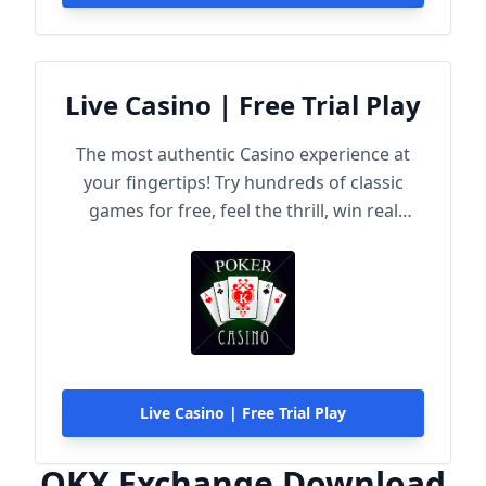
Live Casino | Free Trial Play
The most authentic Casino experience at
your fingertips! Try hundreds of classic
games for free, feel the thrill, win real
rewards!
Live Casino | Free Trial Play
OKX Exchange Download