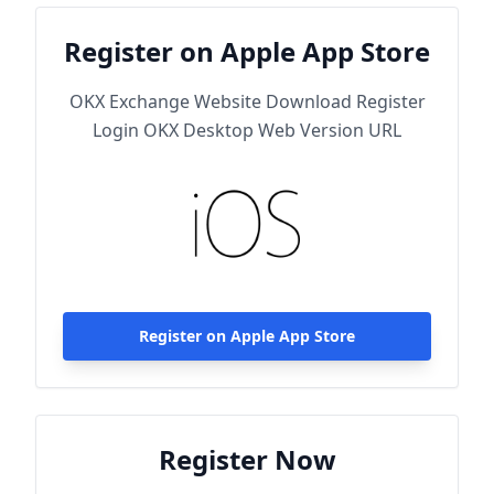
Register on Apple App Store
OKX Exchange Website Download Register
Login OKX Desktop Web Version URL
Register on Apple App Store
Register Now