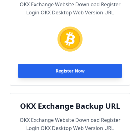
OKX Exchange Website Download Register
Login OKX Desktop Web Version URL
Register Now
OKX Exchange Backup URL
OKX Exchange Website Download Register
Login OKX Desktop Web Version URL