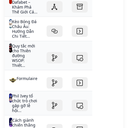
Dafabet –
Khám Phá
Thế Giới Cá...
Kèo Bóng Đá
Châu Âu:
Hướng Dẫn
Chi Tiết...
Quy tắc mới
cho Thiên
đường
WSOP:
Thiết...
Formulaire
Phil Ivey tổ
chức trò chơi
gặp gỡ lễ
hội...
Cách giành
chiến thắng