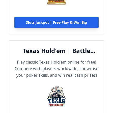
Slots Jackpot | Free Play & Win Big
Texas Hold'em | Battle
Online
Play classic Texas Hold'em online for free!
Compete with players worldwide, showcase
your poker skills, and win real cash prizes!