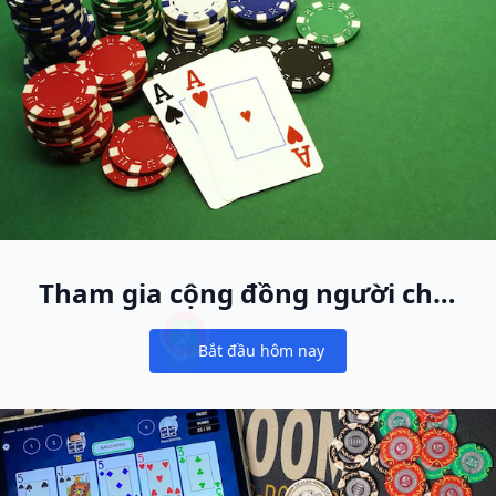
404 Error Page
Casino Trực Tuyến Việt Nam Rút Tiền Nhanh: Quy Trình Và 
Hướng dẫn rút tiền toàn cầu của WPT: Tiền mặt được thực 
Tôi có thể chơi GGPoker ở Mỹ không?
Ai đã phát minh ra trò chơi roulette?
Ai có nhiều vòng tay WSOP nhất?
Sòng Bạc Trực Tuyến: RTP House Edge Và Cách Đọc Quy Tắc
Sòng Bạc Trực Tuyến: RTP House Edge Và Cách Đọc Quy Tắc
Máy đánh bạc trả tiền thật mà không cần đặt cọc Chơi miễn
Cách tải xuống WPTGO và bắt đầu
Sự trở lại của Shevliakov giành giải thưởng hàng triệu eu
Bộ sưu tập game FIFA LinkNeverDie
Những quốc gia nào bị hạn chế trên WPT Global?
404 Error Page
404 Error Page
Một người phụ nữ hướng dẫn lựa chọn đồ chơi tình dục h
Nguồn gốc của cái tên Roulette là gì?
Đủ điều kiện cho sự kiện chính của WPT Global thông qua 
Một số vụ bê bối và tranh cãi nổi tiếng về roulette trong suốt
WPT Australia Returns: Thời điểm quan trọng của poker tiề
Cách bắt đầu chơi bài xì phé trực tuyến vào năm 2025: Hư
Ngôi sao đang lên của Brazil gây sốc cho tất cả mọi người
Cuộc đua gay cấn dành cho Cầu thủ xuất sắc nhất WPT mùa
Khi nào và tại sao số 0 kép được thêm vào bánh xe roulett
Cuộc thi Discord nóng lên: Hãy tham gia hành động!
Hướng Dẫn Chi Tiết Về Fun88 Đăng Nhập
Giải vô địch WPT khơi dậy tinh thần của huyền thoại Poker
Ứng dụng sòng bạc trực tuyến hàng đầu năm 2025
Chơi Game Bài Tiến Lên Miền Nam Miễn Phí
Những quốc gia nào bị hạn chế trên WPT Global?
WPT Global ¥ 110 CN ¥ triệu Chủ nhật Hyper PKO Showdo
Phần thưởng chào mừng mới của WPT Global: lên tới $ 35
WPT Australia Returns: Thời điểm quan trọng của poker tiề
Formulaire
casino trực tuyến việt nam rút tiền nhanh
online casino
casino trực tuyến
Ai có nhiều vòng tay WSOP nhất?
Casino Trực Tuyến Là Gì? Cách Hoạt Động Trò Chơi Và Rủi R
Giới Thiệu Casino Online BK8
Tham gia cộng đồng người chơi
Giải vô địch tiền thưởng vàng: Cú sút hàng tuần của bạn ở
WPT Global ¥ 110 CN ¥ triệu Chủ nhật Hyper PKO Showdo
22bet – Trải Nghiệm Cá Cược Trực Tuyến Đẳng Cấp
11 ứng dụng và trò chơi poker hay nhất dành cho Android
Hướng Dẫn Chi Tiết Về Fun88 Đăng Nhập
Các quy tắc và lựa chọn cá cược ban đầu cho roulette là gì?
cash game lớn nhất thế giới
Các quy tắc và lựa chọn cá cược ban đầu cho roulette là gì?
Một người phụ nữ hướng dẫn lựa chọn đồ chơi tình dục h
Đủ điều kiện tham quan Red Dragon Poker Tour Jeju 2025 q
Bắt đầu hôm nay
Notifications
Martin Tsvetanov giành chiến thắng trong sự kiện chính Eu
Paulius Plausinaitis thắng GGMmillion$ SHR với số tiền 31
Hướng dẫn sự kiện WPT Paris 2024
Sách hướng dẫn giải đấu WPT Playground 2024
Trò chơi roulette lần đầu tiên được chơi ở đâu và khi nào?
Bitstarz không cần tiền thưởng lên tới 5 BTC và 200 vòng q
Cách giành chiến thắng tại các vị trí trực tuyến vào năm 20
Cory Zeidman nhận tội về kế hoạch gian lận cá cược thể th
Bạn không thể tải xuống và chơi WPT Poker Global ở các qu
WPT Global: Sự lựa chọn hàng đầu cho người chơi poker
WPT Australia Returns: Thời điểm quan trọng của poker tiề
Sự ra đời của sòng bạc trực tuyến đã tác động đến trò chơi
Tương lai của trò chơi roulette là gì?
TP trong WPT poker là gì?
Cách chơi WPT Global trên máy tính của bạn 2024