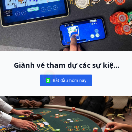
Các giải đấu poker trực tuyến hàng đầu để xem và chơi và
Sòng bạc toàn cầu WPT: Một cuộc phiêu lưu đầy thú vị
404 Error Page
Giành vé tham dự các sự kiện
World Poker Free App trực tiếp
online casino
Online Casino Và Sòng Bạc Trực Tuyến Khác Nhau Như
Bắt đầu hôm nay
toàn cầu
Notifications
Luật Chơi Poker Online tại DA88
Ứng dụng sòng bạc trực tuyến hàng đầu năm 2025
casino trực tuyến việt nam rút tiền nhanh
casino truc tuyen
casino trực tuyến việt nam rút tiền nhanh
online casino
online casino
casino trực tuyến việt nam rút tiền nhanh
Vui Cùng Dafabet – Khám Phá Thế Giới Cá Cược Đẳng 
FIFA2000 Casino trực tuyến uy tín nhất Việt Nam by FIFA200
Top 5 Nhà Cái Uy Tín Nhất Việt Nam 2024
Quảng cáo mới nhất của WPT Global: vé cho một số tiền ch
Luật Chơi Poker Online tại DA88
Martin Tsvetanov giành chiến thắng trong sự kiện chính Eu
Mẹo mới toàn cầu của WPT: Xem trước cá cược tuần 6 của
Đủ điều kiện cho sự kiện chính của WPT Global thông 
Bạn có thể chơi WPT Global ở đâu? Các quốc gia được hỗ tr
Bộ sưu tập game FIFA LinkNeverDie
Đủ điều kiện cho sự kiện chính của WPT Global thông qua 
FIFA2000 Casino trực tuyến uy tín nhất Việt Nam · Luma
Cuộc đua gay cấn dành cho Cầu thủ xuất sắc nhất WPT mùa
Chơi bài xì phé trực tuyến trên Android: Hướng dẫn năm 2
Hướng dẫn rút tiền toàn cầu của WPT: Tiền mặt được t
Lễ hội mùa xuân toàn cầu WPT: 7.000.000 đô la giải thưởn
Cách đủ điều kiện tham gia các sự kiện trực tuyến của WP
2025 Vụ nổ WSOP! Các định dạng mới + Giải thưởng lớn ngư
James Obst giành chức vô địch WPT Australia và giành được
Cách giành chiến thắng tại các vị trí trực tuyến vào năm 20
Giới Thiệu Casino Online BK8
Cách bắt đầu chơi bài xì phé trực tuyến vào năm 2025
Hướng dẫn sự kiện WPT Paris 2024
WPT Global Cow Boy: Quan điểm của người chơi
Ai đã phát minh ra trò chơi roulette?
Sử dụng đô la hộ chiếu toàn cầu WPT để vào các sự kiện cổ
Không có tiền gửi miễn phí tại WPT Global - chơi mà không 
Infopáginas
Sử dụng mã tiền thưởng WPT777 để yêu cầu ưu đãi đặc 