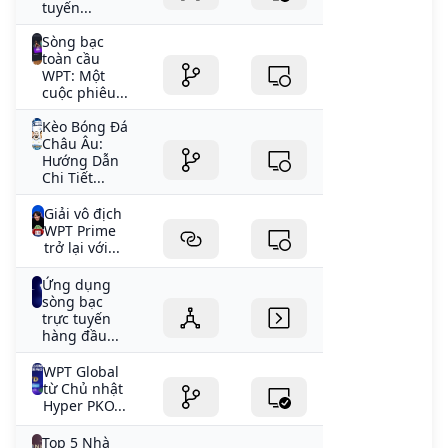
tuyến...
Sòng bạc
toàn cầu
WPT: Một
cuộc phiêu...
Kèo Bóng Đá
Châu Âu:
Hướng Dẫn
Chi Tiết...
Giải vô địch
WPT Prime
trở lại với...
Ứng dụng
sòng bạc
trực tuyến
hàng đầu...
WPT Global
từ Chủ nhật
Hyper PKO...
Top 5 Nhà