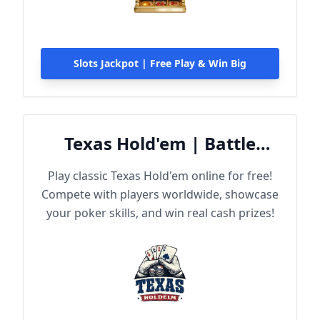
Slots Jackpot | Free Play & Win Big
Texas Hold'em | Battle
Online
Play classic Texas Hold'em online for free!
Compete with players worldwide, showcase
your poker skills, and win real cash prizes!