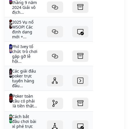
tháng 9 năm
2024 Giải vô
địch...
2025 Vụ nổ
WSOP! Các
định dạng
mới +...
Phil Ivey tổ
chức trò chơi
gặp gỡ lễ
hội...
Các giải đấu
poker trực
tuyến hàng
đầu...
Poker toàn
cầu có phải
là tiền thật...
Cách bắt
đầu chơi bài
xì phé trực