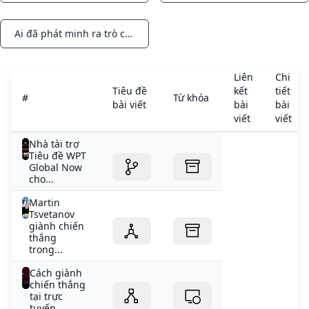
Ai đã phát minh ra trò chơi roulette?
Notifications
online casino
Liên
Chi
Frank Stepuchin dẫn đầu RRPO WPT Seminole 2024 sau n
Tiêu đề
kết
tiết
#
Từ khóa
bài viết
bài
bài
Sòng bạc tiền thưởng hàng đầu không có tiền gửi vào nă
viết
viết
Luật Chơi Poker Online tại DA88
Sòng bạc toàn cầu WPT: Một cuộc phiêu lưu đầy thú vị
Nhà tài trợ
Top 5 Nhà Cái Uy Tín Nhất Việt Nam 2024
Tiêu đề WPT
Global Now
Poker toàn cầu có phải là tiền thật không?
cho...
Phần thưởng chào mừng mới của WPT Global: lên tới $ 
Martin
Hyper Dash trong WPT Global là gì? Đi sâu vào hành độn
Tsvetanov
WPT Global từ Chủ nhật Hyper PKO Showdown: Mua thấp
giành chiến
404 Error Page
thắng
trong...
casino truc tuyen
WPT Global có ứng dụng di động không?
Cách giành
chiến thắng
Cuộc đua gay cấn dành cho Cầu thủ xuất sắc nhất WPT m
tại trực
Giải vô địch WPT Prime trở lại với Jereld Sam Shining
tuyến...