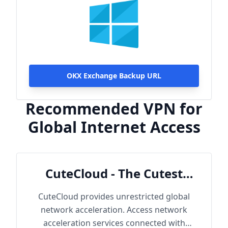
OKX Exchange Backup URL
Recommended VPN for
Global Internet Access
CuteCloud - The Cutest
Cloud
CuteCloud provides unrestricted global
network acceleration. Access network
acceleration services connected with