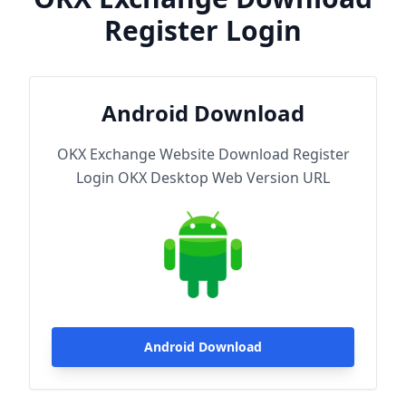
Register Login
Android Download
OKX Exchange Website Download Register
Login OKX Desktop Web Version URL
Android Download