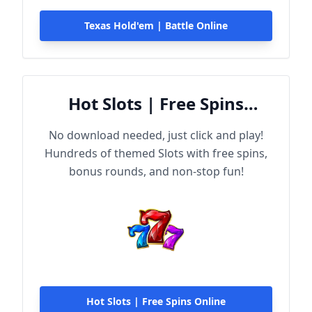
Texas Hold'em | Battle Online
Hot Slots | Free Spins
Online
No download needed, just click and play!
Hundreds of themed Slots with free spins,
bonus rounds, and non-stop fun!
Hot Slots | Free Spins Online