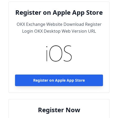
Register on Apple App Store
OKX Exchange Website Download Register
Login OKX Desktop Web Version URL
Register on Apple App Store
Register Now