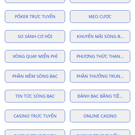
PÔKER TRỰC TUYẾN
MẸO CƯỢC
SO SÁNH CƠ HỘI
KHUYẾN MÃI SÒNG BẠC
VÒNG QUAY MIỄN PHÍ
PHƯƠNG THỨC THANH TOÁ
PHẦN MỀM SÒNG BẠC
PHẦN THƯỞNG TRUNG THÀ
TIN TỨC SÒNG BẠC
ĐÁNH BẠC BẰNG TIỀN THẬT
sòng bạc trực tuyến
casino truc tuyen
casino truc tuyen
casino trực tuyến việt nam rút tiền nhanh
casino trực tuyến
CASINO TRỰC TUYẾN
ONLINE CASINO
404 Error Page
Tương lai của trò chơi roulette là gì?
Ngày 20-25 tháng 9 năm 2024 Giải vô địch WPT Úc
Formulaire
Quy tắc mới cho Thiên đường WSOP: Thiết bị điện tử và H
James Obst giành chức vô địch WPT Australia và giành đư
Giới Thiệu Casino Online BK8
Hướng Dẫn Chi Tiết Về Fun88 Đăng Nhập
404 Error Page
Nhà tài trợ Tiêu đề WPT Global Now cho Triton Poker Sup
Đối tác toàn cầu của WPT với Câu lạc bộ bài Poker & Sòng
Chơi Tiến Lên Miền Nam Offline: Hướng Dẫn Tải Game và
Cách tải xuống đăng ký và Master WPT Global: 2025 Guid
Một số vụ bê bối và tranh cãi nổi tiếng về roulette trong s
Doug Polk phải đối mặt với phản ứng dữ dội khi chơi tron