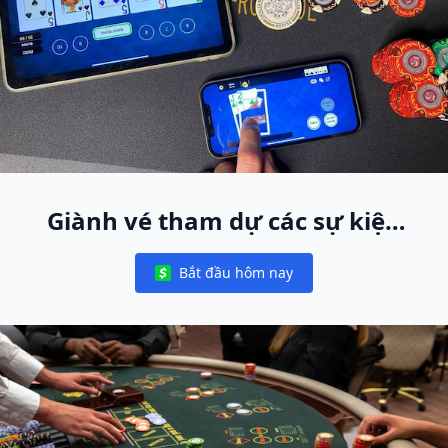
Five88: Máy Chủ và Quyền Pháp tại Philippines – Trải nghi
Một số vụ bê bối và tranh cãi nổi tiếng về roulette trong suốt
Giới Thiệu Casino Online Vip79
Giành vé tham dự các sự kiện
World Poker Free App trực tiếp
online casino
Khi nào và tại sao số 0 kép được thêm vào bánh xe rou
Bắt đầu hôm nay
toàn cầu
Notifications
Cuộc đua gay cấn dành cho Cầu thủ xuất sắc nhất WPT
Bitstarz không cần tiền thưởng lên tới 5 BTC và 200 vò
sòng bạc trực tuyến
casino truc tuyen
sòng bạc trực tuyến
sòng bạc trực tuyến
casino truc tuyen
sòng bạc trực tuyến
TP trong WPT poker là gì?
Mẹo mới toàn cầu của WPT: Xem trước cá cược tuần 6 của
TP trong WPT poker là gì?
404 Error Page
404 Error Page
Sách hướng dẫn giải đấu WPT Playground 2024
Giải vô địch thế giới WPT 2024 khai mạc tại Wynn Las Vegas:
Ngôi sao đang lên của Brazil gây sốc cho tất cả mọi n
Tương lai của trò chơi roulette là gì?
Một phát bắn - Giải đấu Freezeout của WPT Global
Chơi Game Bài Tiến Lên Miền Nam Miễn Phí
Timothy Chung: Từ tiệc sinh nhật đến nhà vô địch WPT Pri
Những quốc gia nào có thể chơi WPTGlobal vào năm 2024?
Cách đủ điều kiện tham gia các sự kiện trực tuyến của WP
Tổng giải thưởng của WPT Prime Đài Loan là bao nhiêu
Casino Trực Tuyến Là Gì? Cách Hoạt Động Trò Chơi Và Rủi R
Đối tác toàn cầu của WPT với Câu lạc bộ bài Poker & Sòng b
Formulaire
FIFA2000 Casino trực tuyến - DEV Community
Quảng cáo mới nhất của WPT Global: vé cho một số tiền ch
Hướng dẫn sự kiện WPT Paris 2024
Điều khoản tiền thưởng toàn cầu của WPT: Tiền mặt đư
WPT Global ¥ 110 CN ¥ triệu Chủ nhật Hyper PKO Showdo
Đủ điều kiện cho sự kiện chính của WPT Global thông qua 
Phần thưởng chào mừng mới của WPT Global: lên tới $ 35
Những quốc gia nào có thể chơi WPTGlobal vào năm 2024?
Timothy Chung: Từ tiệc sinh nhật đến nhà vô địch WPT Pri
Chơi Game Bài Tiến Lên Miền Nam Miễn Phí
Hướng dẫn rút tiền toàn cầu của WPT: Tiền mặt được t