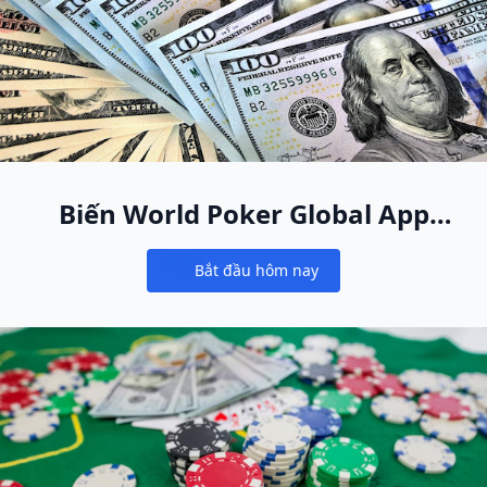
Đủ điều kiện cho sự kiện chính của WPT Global thông qua 
Hướng dẫn sự kiện WPT Paris 2024
11 ứng dụng và trò chơi poker hay nhất dành cho Android
Giới Thiệu Casino Online Vip79
2025 Vụ nổ WSOP! Các định dạng mới + Giải thưởng lớn ngư
Bạn có biết trò chơi poker trực tuyến WPTGO
Sự trở lại của Shevliakov giành giải thưởng hàng triệ
Lịch thi WPT Châu Á Thái Bình Dương 2024-2025
Casino Trực Tuyến Là Gì? Cách Hoạt Động Trò Chơi Và Rủi R
Các quy tắc và lựa chọn cá cược ban đầu cho roulette là gì?
Texas Holdem Flop có nghĩa là gì?
Sự ra đời của sòng bạc trực tuyến đã tác động đến trò chơi
Giới Thiệu Casino Online BK8
sòng bạc trực tuyến
Casino Trực Tuyến Việt Nam Rút Tiền Nhanh: Quy Trình Và 
Sự trở lại của Shevliakov giành giải thưởng hàng triệu eu
Cuộc đua gay cấn dành cho Cầu thủ xuất sắc nhất WPT mùa
Luật Chơi Poker Online tại DA88
Các giải đấu hàng ngày từ WPT Global
Doug Polk phải đối mặt với phản ứng dữ dội khi chơi trong 
11 ứng dụng và trò chơi poker hay nhất dành cho And
Công nghệ đã ảnh hưởng đến trò chơi roulette như thế nà
Tiêu đề EPT củng cố danh tiếng của Stephen Song như mộ
Chơi Game Bài Tiến Lên Miền Nam Miễn Phí
Casino Truc Tuyen: Cách Kiểm Tra Website Trước Khi Tạo Tà
Quy tắc mới cho Thiên đường WSOP: Thiết bị điện tử và Hỗ 
Tùy chọn thanh toán tại EVERYGAME Poker: Giao dịch nha
Hướng dẫn sự kiện WPT Paris 2024
Formulaire
Đủ điều kiện cho sự kiện chính của WPT Global thông qua 
Vui Cùng Dafabet – Khám Phá Thế Giới Cá Cược Đẳng Cấp
Sách hướng dẫn giải đấu WPT Australia 2024
Quảng cáo mới nhất của WPT Global: vé cho một số tiền ch
Lịch thi WPT Châu Á Thái Bình Dương 2024-2025
WPT Australia Returns: Thời điểm quan trọng của poke
sòng bạc trực tuyến
casino truc tuyen
casino trực tuyến
sòng bạc trực tuyến
sòng bạc trực tuyến
casino trực tuyến
WSOP USA Top 8 Câu hỏi thường gặp
WPT Global: Sự lựa chọn hàng đầu cho người chơi poker
Ngôi sao đang lên của Brazil gây sốc cho tất cả mọi người
FIFA2000 Casino trực tuyến - DEV Community
Điều khoản tiền thưởng toàn cầu của WPT: Tiền mặt được t
Các giải đấu hàng ngày từ WPT Global
FIFA2000 Casino trực tuyến uy tín nhất Việt Nam · Luma
Paulius Plausinaitis thắng GGMmillion$ SHR với số tiề
Chơi Game Bài Tiến Lên Miền Nam Miễn Phí
22bet – Trải Nghiệm Cá Cược Trực Tuyến Đẳng Cấp
Sòng bạc tiền thưởng hàng đầu không có tiền gửi vào năm 
Sử dụng đô la hộ chiếu toàn cầu WPT để vào các sự kiện cổ
TP trong WPT poker là gì?
Cuộc thi Discord nóng lên: Hãy tham gia hành động!
WPT Global: Sự lựa chọn hàng đầu cho người chơi pok
Biến World Poker Global App
Công nghệ đã ảnh hưởng đến trò chơi roulette như thế nà
Ngày 20-25 tháng 9 năm 2024 Giải vô địch WPT Úc
Sử dụng đô la hộ chiếu toàn cầu WPT để vào các sự kiện cổ
Sách hướng dẫn giải đấu WPT Australia 2024
Cách tải xuống đăng ký và Master WPT Global: 2025 Guide 
Sử dụng mã tiền thưởng WPT777 để yêu cầu ưu đãi đặc biệt
WPT Global vs GGPoker: Bạn nên chọn nền tảng poke
Texas Holdem Flop có nghĩa là gì?
404 Error Page
Bitstarz không cần tiền thưởng lên tới 5 BTC và 200 vòng q
Những quốc gia nào có thể chơi WPTGlobal vào năm 2024?
Khi nào và tại sao số 0 kép được thêm vào bánh xe roulett
Trò chơi roulette lần đầu tiên được chơi ở đâu và khi nào?
thành ngôi nhà poker online
Máy đánh bạc trả tiền thật mà không cần đặt cọc Chơi
Đủ điều kiện tham quan Red Dragon Poker Tour Jeju 2025 q
Bộ sưu tập game FIFA LinkNeverDie
WPT Australia Returns: Thời điểm quan trọng của poker tiề
Không có tiền gửi miễn phí tại WPT Global - chơi mà không 
Đánh giá về Everygame Poker: Hướng dẫn chơi Poker trực 
Một người phụ nữ hướng dẫn lựa chọn đồ chơi tình dục h
Bắt đầu hôm nay
Kèo Bóng Đá Châu Âu: Hướng Dẫn Chi Tiết và Cách Đọ
mới của bạn
Notifications
Casino Trực Tuyến Việt Nam Rút Tiền Nhanh: Quy Trình Và 
James Obst giành chức vô địch WPT Australia và giành được
Cách giành chiến thắng tại trực tuyến Blackjack: Chiến lượ
Đăng ký Fi88 Hướng dẫn đăng ký Fi88 chi tiết cho người mớ
WPT Global tổ chức sự kiện ở những quốc gia và khu vực n
Quảng cáo mới nhất của WPT Global: vé cho một số tiền ch
Lịch thi WPT Châu Á Thái Bình Dương 2024-2025
Hyper Dash trong WPT Global là gì? Đi sâu vào hành động 
Sòng Bạc Trực Tuyến: RTP House Edge Và Cách Đọc Quy Tắc
Ai có nhiều vòng tay WSOP nhất?
Casino Trực Tuyến Việt Nam Rút Tiền Nhanh: Quy Trình Và 
FIFA2000 Casino trực tuyến - DEV Community
Bạn có biết trò chơi poker trực tuyến WPTGO
Trò chơi roulette lần đầu tiên được chơi ở đâu và khi nào?
Casino Trực Tuyến Việt Nam Rút Tiền Nhanh: Quy Trình Và 
Các giải đấu hàng ngày từ WPT Global
Tiêu đề EPT củng cố danh tiếng của Stephen Song như mộ
Cách đủ điều kiện tham gia các sự kiện trực tuyến của WP
404 Error Page
WPT Global ¥ 110 CN ¥ triệu Chủ nhật Hyper PKO Showdo
Làm cho Phil Ivey cười có thể biến thành một ngày trả lương
2025 Vụ nổ WSOP! Các định dạng mới + Giải thưởng lớn ngư
Luật Chơi Poker Online tại DA88
Hướng dẫn rút tiền toàn cầu của WPT: Tiền mặt được thực 
FIFA2000 Casino trực tuyến - DEV Community
Cuộc đua gay cấn dành cho Cầu thủ xuất sắc nhất WPT mùa
Ai có nhiều vòng tay WSOP nhất?
Lịch thi WPT Châu Á Thái Bình Dương 2024-2025
11 ứng dụng và trò chơi poker hay nhất dành cho Android
Paulius Plausinaitis thắng GGMmillion$ SHR với số tiền 31
Các giải đấu poker trực tuyến hàng đầu để xem và chơi và