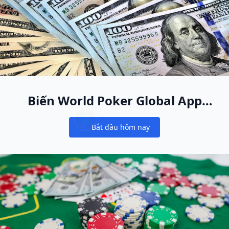
WPT Global từ Chủ nhật Hyper PKO Showdown: Mua thấp p
Ứng dụng sòng bạc trực tuyến hàng đầu năm 2025
Bạn không thể tải xuống và chơi WPT Poker Global ở các qu
Hướng dẫn rút tiền toàn cầu của WPT: Tiền mặt được thực 
Đủ điều kiện tham quan Red Dragon Poker Tour Jeju 2025 q
WPT Global: Sự lựa chọn hàng đầu cho người chơi poker
Phil Ivey tổ chức trò chơi gặp gỡ lễ hội tại Wynn Las V
22bet – Trải Nghiệm Cá Cược Trực Tuyến Đẳng Cấp
Cách tải xuống WPTGO và bắt đầu
Giải vô địch WPT khơi dậy tinh thần của huyền thoại Poker
WPT Global có ứng dụng di động không?
Cách tải xuống WPTGO và bắt đầu
Hướng Dẫn Chi Tiết Về Fun88 Đăng Nhập
casino truc tuyen
Khi nào và tại sao số 0 kép được thêm vào bánh xe roulett
Bitstarz không cần tiền thưởng lên tới 5 BTC và 200 vòng q
Infopáginas
Giải vô địch WPT khơi dậy tinh thần của huyền thoại Poker
Không có tiền gửi miễn phí tại WPT Global - chơi mà không 
WSOP USA Top 8 Câu hỏi thường gặp
Paulius Plausinaitis thắng GGMmillion$ SHR với số tiề
TP trong WPT poker là gì?
Sòng bạc tiền thưởng hàng đầu không có tiền gửi vào năm 
Ứng dụng sòng bạc trực tuyến hàng đầu năm 2025
Lịch thi WPT Châu Á Thái Bình Dương 2024-2025
Tổng giải thưởng của WPT Prime Đài Loan là bao nhiêu
Doug Polk phải đối mặt với phản ứng dữ dội khi chơi trong 
Sự ra đời của sòng bạc trực tuyến đã tác động đến trò
Casino Truc Tuyen: Cách Kiểm Tra Website Trước Khi Tạo Tà
Texas Holdem Flop có nghĩa là gì?
Cuộc đua gay cấn dành cho Cầu thủ xuất sắc nhất WPT mùa
Trò chơi roulette lần đầu tiên được chơi ở đâu và khi nào?
Bộ sưu tập game FIFA LinkNeverDie
Cuộc đua gay cấn dành cho Cầu thủ xuất sắc nhất WPT mùa
Cuộc đua gay cấn dành cho Cầu thủ xuất sắc nhất WP
casino truc tuyen
sòng bạc trực tuyến
sòng bạc trực tuyến
casino truc tuyen
casino trực tuyến việt nam rút tiền nhanh
casino truc tuyen
Top 5 Nhà Cái Uy Tín Nhất Việt Nam 2024
Vincent Meli tăng lên 100.000 với K♣️ J♣️ Francois Tosques Call
Cuộc đua gay cấn dành cho Cầu thủ xuất sắc nhất WPT mùa
Giải vô địch tiền thưởng vàng: Cú sút hàng tuần của bạn ở
Casino Truc Tuyen: Cách Kiểm Tra Website Trước Khi Tạo Tà
Chơi bài xì phé trực tuyến trên Android: Hướng dẫn năm 2
Một phát bắn - Giải đấu Freezeout của WPT Global
Điều khoản tiền thưởng toàn cầu của WPT: Tiền mặt đ
Cuộc đua gay cấn dành cho Cầu thủ xuất sắc nhất WPT mùa
Cách tải xuống WPTGO và bắt đầu
Lễ hội mùa xuân toàn cầu WPT: 7.000.000 đô la giải thưởn
Điều khoản tiền thưởng toàn cầu của WPT: Tiền mặt được t
Nhà tài trợ Tiêu đề WPT Global Now cho Triton Poker Super 
Tùy chọn thanh toán tại EVERYGAME Poker: Giao dịch nha
Sự trở lại của Shevliakov giành giải thưởng hàng triệ
Biến World Poker Global App
404 Error Page
Vincent Meli tăng lên 100.000 với K♣️ J♣️ Francois Tosques Call
Phil Ivey tổ chức trò chơi gặp gỡ lễ hội tại Wynn Las Vegas
Các giải đấu hàng ngày từ WPT Global
Cách đủ điều kiện tham gia các sự kiện trực tuyến của WP
Phil Ivey tổ chức trò chơi gặp gỡ lễ hội tại Wynn Las Vegas
Tương lai của trò chơi roulette là gì?
Một số vụ bê bối và tranh cãi nổi tiếng về roulette trong suốt
Cuộc thi Discord nóng lên: Hãy tham gia hành động!
Sách hướng dẫn giải đấu WPT Australia 2024
Vincent Meli tăng lên 100.000 với K♣️ J♣️ Francois Tosques Call
404 Error Page
Phần thưởng chào mừng mới của WPT Global: lên tới $ 35
thành ngôi nhà poker online
Infopáginas
11 ứng dụng và trò chơi poker hay nhất dành cho Android
WSOP USA Top 8 Câu hỏi thường gặp
Sòng bạc trực tuyến đáng tin cậy nhất: WPT Global
Bạn có biết trò chơi poker trực tuyến WPTGO
Là poker trực tuyến được gian lận?
Giải vô địch WPT Prime trở lại với Jereld Sam Shining
Bắt đầu hôm nay
Tổng giải thưởng của WPT Prime Đài Loan là bao nhiê
mới của bạn
Notifications
Sự ra đời của sòng bạc trực tuyến đã tác động đến trò chơi
Ứng dụng sòng bạc trực tuyến hàng đầu năm 2025
Hướng dẫn sự kiện WPT Paris 2024
Cách tải xuống WPTGO và bắt đầu
Bạn không thể tải xuống và chơi WPT Poker Global ở các qu
Tổng giải thưởng của WPT Prime Đài Loan là bao nhiêu
Nguồn gốc của cái tên Roulette là gì?
Giới Thiệu Casino Online Vip79
Online Casino Và Sòng Bạc Trực Tuyến Khác Nhau Như Thế
Hyper Dash trong WPT Global là gì? Đi sâu vào hành động 
Cách bắt đầu chơi bài xì phé trực tuyến vào năm 2025: Hư
Một số vụ bê bối và tranh cãi nổi tiếng về roulette trong suốt
Texas Holdem Flop có nghĩa là gì?
404 Error Page
Sử dụng đô la hộ chiếu toàn cầu WPT để vào các sự kiện cổ
404 Error Page
Giải vô địch WPT Prime trở lại với Jereld Sam Shining
Vui Cùng Dafabet – Khám Phá Thế Giới Cá Cược Đẳng Cấp
Sòng Bạc Trực Tuyến: RTP House Edge Và Cách Đọc Quy Tắc
Các giải đấu poker trực tuyến hàng đầu để xem và chơi và
Tổng giải thưởng của WPT Prime Đài Loan là bao nhiêu
Khi nào và tại sao số 0 kép được thêm vào bánh xe roulett
Là poker trực tuyến được gian lận?
Giới Thiệu Casino Online BK8
Bạn có biết trò chơi poker trực tuyến WPTGO
Casino Trực Tuyến Là Gì? Cách Hoạt Động Trò Chơi Và Rủi R
Formulaire
Casino Trực Tuyến Việt Nam Rút Tiền Nhanh: Quy Trình Và 
Nhà tài trợ Tiêu đề WPT Global Now cho Triton Poker Super 
Cách chơi WPT Global trên máy tính của bạn 2024
Các giải đấu hàng ngày từ WPT Global