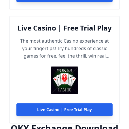
Live Casino | Free Trial Play
The most authentic Casino experience at
your fingertips! Try hundreds of classic
games for free, feel the thrill, win real
rewards!
Live Casino | Free Trial Play
OKX Exchange Download