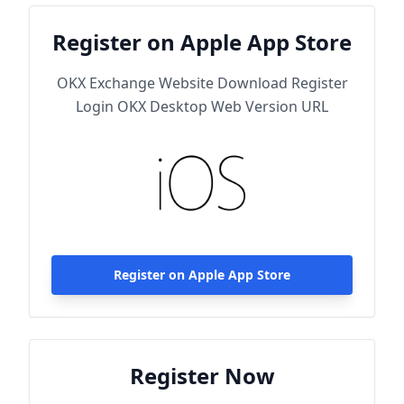
Register on Apple App Store
OKX Exchange Website Download Register
Login OKX Desktop Web Version URL
Register on Apple App Store
Register Now