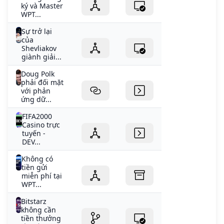
ký và Master
WPT...
Sự trở lại
của
Shevliakov
giành giải...
Doug Polk
phải đối mặt
với phản
ứng dữ...
FIFA2000
Casino trực
tuyến -
DEV...
Không có
tiền gửi
miễn phí tại
WPT...
Bitstarz
không cần
tiền thưởng