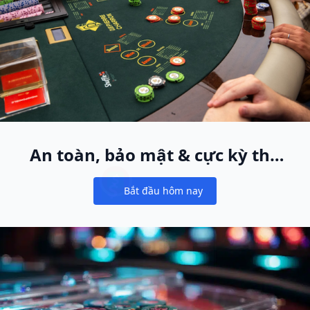
Tôi có thể chơi GGPoker ở Mỹ không?
WPT Australia Returns: Thời điểm quan trọng của poker tiề
Bạn có biết trò chơi poker trực tuyến WPTGO
WSOP USA Top 8 Câu hỏi thường gặp
Tương lai của trò chơi roulette là gì?
Điều khoản tiền thưởng toàn cầu của WPT: Tiền mặt được t
Sòng bạc trực tuyến đáng tin cậy nhất: WPT Global
Cách giành chiến thắng tại các vị trí trực tuyến vào năm 20
Martin Tsvetanov giành chiến thắng trong sự kiện chính Eu
Top 5 sòng bạc trực tuyến năm 2025: chơi ở đâu và giành c
Những quốc gia nào có thể chơi WPTGlobal vào năm 2024?
Cuộc thi Discord nóng lên: Hãy tham gia hành động!
WPT Global Cow Boy: Quan điểm của người chơi
Doug Polk phải đối mặt với phản ứng dữ dội khi chơi tr
Đối tác toàn cầu của WPT với Câu lạc bộ bài Poker & Sòng b
Không có tiền gửi miễn phí tại WPT Global - chơi mà không 
Ngôi sao đang lên của Brazil gây sốc cho tất cả mọi người
Quy tắc mới cho Thiên đường WSOP: Thiết bị điện tử và Hỗ 
Cách giành chiến thắng tại các vị trí trực tuyến vào năm 20
Đăng ký Fi88 Hướng dẫn đăng ký Fi88 chi tiết cho người mớ
casino trực tuyến
Giải vô địch tiền thưởng vàng: Cú sút hàng tuần của bạn ở
Điều khoản tiền thưởng toàn cầu của WPT: Tiền mặt được t
Hướng dẫn rút tiền toàn cầu của WPT: Tiền mặt được thực 
Một phát bắn - Giải đấu Freezeout của WPT Global
Cách giành chiến thắng tại trực tuyến Blackjack: Chiến lượ
WPT Global tổ chức sự kiện ở những quốc gia và khu vực n
WPT Global tổ chức sự kiện ở những quốc gia và khu v
Những quốc gia nào có thể chơi WPTGlobal vào năm 2024?
404 Error Page
Quảng cáo mới nhất của WPT Global: vé cho một số tiền ch
Hướng dẫn rút tiền toàn cầu của WPT: Tiền mặt được thực 
Sách hướng dẫn giải đấu WPT Australia 2024
Mẹo mới toàn cầu của WPT: Xem trước cá cược tuần 6 của
Sử dụng đô la hộ chiếu toàn cầu WPT để vào các sự kiệ
Một người phụ nữ hướng dẫn lựa chọn đồ chơi tình dục h
Đủ điều kiện tham quan Red Dragon Poker Tour Jeju 2025 q
Đủ điều kiện tham quan Red Dragon Poker Tour Jeju 2025 q
Ứng dụng sòng bạc trực tuyến hàng đầu năm 2025
Timothy Chung: Từ tiệc sinh nhật đến nhà vô địch WPT Pri
Sách hướng dẫn giải đấu WPT Australia 2024
Một người phụ nữ hướng dẫn lựa chọn đồ chơi tình d
casino truc tuyen
sòng bạc trực tuyến
casino truc tuyen
sòng bạc trực tuyến
casino truc tuyen
sòng bạc trực tuyến
Đủ điều kiện cho sự kiện chính của WPT Global thông 
Quy tắc mới cho Thiên đường WSOP: Thiết bị điện tử và Hỗ 
2025 Vụ nổ WSOP! Các định dạng mới + Giải thưởng lớn ngư
WSOP USA Top 8 Câu hỏi thường gặp
FIFA2000 Casino trực tuyến - DEV Community
Doug Polk phải đối mặt với phản ứng dữ dội khi chơi trong 
Đủ điều kiện tham quan Red Dragon Poker Tour Jeju 2025 q
Lịch trình giải đấu toàn cầu WPT 2025
Tương lai của trò chơi roulette là gì?
Bạn có biết trò chơi poker trực tuyến WPTGO
Tùy chọn thanh toán tại EVERYGAME Poker: Giao dịch nha
404 Error Page
Quảng cáo mới nhất của WPT Global: vé cho một số tiền ch
Sòng Bạc Trực Tuyến: RTP House Edge Và Cách Đọc Quy Tắc
Phần thưởng chào mừng mới của WPT Global: lên tới 
An toàn, bảo mật & cực kỳ thú
Quảng cáo mới nhất của WPT Global: vé cho một số tiền ch
Làm cho Phil Ivey cười có thể biến thành một ngày trả lương
Sử dụng mã tiền thưởng WPT777 để yêu cầu ưu đãi đặc biệt
Top 5 sòng bạc trực tuyến năm 2025: chơi ở đâu và giành c
Top 5 sòng bạc trực tuyến năm 2025: chơi ở đâu và giành c
Bitstarz không cần tiền thưởng lên tới 5 BTC và 200 vòng q
Các giải đấu poker trực tuyến hàng đầu để xem và chơ
Các giải đấu poker trực tuyến hàng đầu để xem và chơi và
FIFA2000 Casino trực tuyến uy tín nhất Việt Nam by FIFA200
Đủ điều kiện tham quan Red Dragon Poker Tour Jeju 2025 q
Rake Chase là gì?
Chơi bài xì phé trực tuyến trên Android: Hướng dẫn năm 2
Martin Tsvetanov giành chiến thắng trong sự kiện chính Eu
vị
Tiền thưởng chào mừng sòng bạc trực tuyến không có 
Đủ điều kiện cho sự kiện chính của WPT Global thông qua 
TP trong WPT poker là gì?
Nhà tài trợ Tiêu đề WPT Global Now cho Triton Poker Super 
Formulaire
WPT Global tổ chức sự kiện ở những quốc gia và khu vực n
Giải vô địch WPT Prime trở lại với Jereld Sam Shining
Bắt đầu hôm nay
Doug Polk phải đối mặt với phản ứng dữ dội khi chơi tr
Notifications
James Obst giành chức vô địch WPT Australia và giành được
WPT Global: Sự lựa chọn hàng đầu cho người chơi poker
Một người phụ nữ hướng dẫn lựa chọn đồ chơi tình dục h
WPT Australia Returns: Thời điểm quan trọng của poker tiề
WPT Global vs GGPoker: Bạn nên chọn nền tảng poker nào
FIFA2000 Casino trực tuyến uy tín nhất Việt Nam by FIFA200
Đủ điều kiện tham quan Red Dragon Poker Tour Jeju 20
FIFA2000 Casino trực tuyến uy tín nhất Việt Nam · Luma
Đăng ký Fi88 Hướng dẫn đăng ký Fi88 chi tiết cho người mớ
Cách chơi WPT Global trên máy tính của bạn 2024
Infopáginas
Paulius Plausinaitis thắng GGMmillion$ SHR với số tiền 31
Máy đánh bạc trả tiền thật mà không cần đặt cọc Chơi miễn
404 Error Page
Cuộc thi Discord nóng lên: Hãy tham gia hành động!
Phần thưởng chào mừng mới của WPT Global: lên tới $ 35
Nguồn gốc của cái tên Roulette là gì?
Giải vô địch WPT khơi dậy tinh thần của huyền thoại Poker
Bộ sưu tập game FIFA LinkNeverDie
Phil Ivey tổ chức trò chơi gặp gỡ lễ hội tại Wynn Las Vegas
Top 5 sòng bạc trực tuyến năm 2025: chơi ở đâu và giành c
Lễ hội mùa xuân toàn cầu WPT: 7.000.000 đô la giải thưởn
WPT Global vs GGPoker: Bạn nên chọn nền tảng poker nào
Frank Stepuchin dẫn đầu RRPO WPT Seminole 2024 sau ngà
James Obst giành chức vô địch WPT Australia và giành được
WPT Global từ Chủ nhật Hyper PKO Showdown: Mua thấp p
Martin Tsvetanov giành chiến thắng trong sự kiện chính Eu
Sách hướng dẫn giải đấu WPT Australia 2024
Bitstarz không cần tiền thưởng lên tới 5 BTC và 200 vòng q
Bộ sưu tập game FIFA LinkNeverDie
Infopáginas