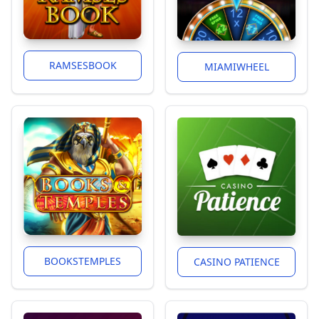
RAMSESBOOK
MIAMIWHEEL
BOOKSTEMPLES
CASINO PATIENCE