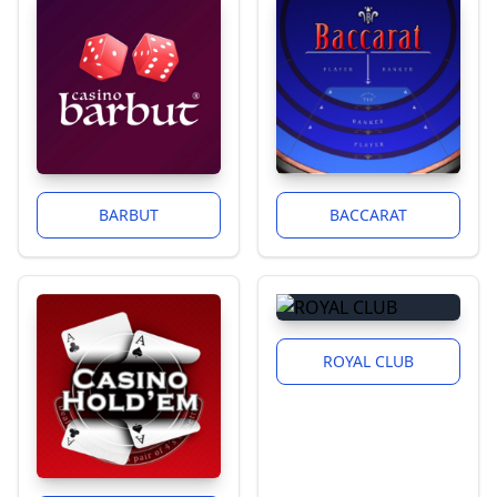
BARBUT
BACCARAT
ROYAL CLUB