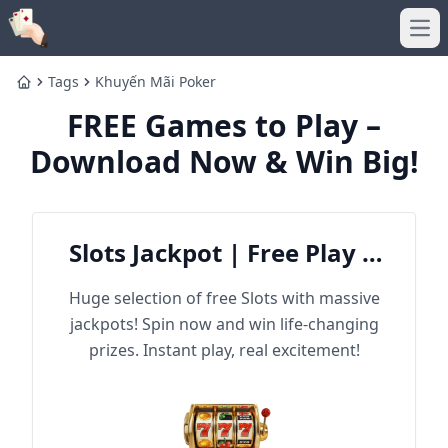
Ope
Tags
Khuyến Mãi Poker
Home
FREE Games to Play –
Download Now & Win Big!
Slots Jackpot | Free Play &
Win Big
Huge selection of free Slots with massive
jackpots! Spin now and win life-changing
prizes. Instant play, real excitement!