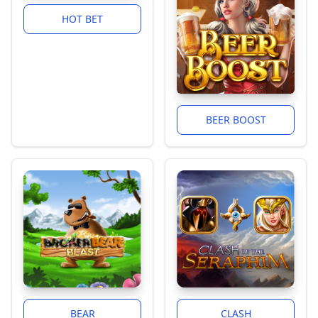
casino trực tuyến việt nam rút tiền nhanh
Kèo Bóng Đá Châu Âu: Hướng Dẫn Chi Tiết và Cách Đọc 
Phần thưởng chào mừng mới của WPT Global: lên tới $ 
Kèo Bóng Đá Châu Âu: Hướng Dẫn Chi Tiết và Cách Đọc 
Ứng dụng sòng bạc trực tuyến hàng đầu năm 2025
Luật Chơi Poker Online tại DA88
Casino Truc Tuyen: Cách Kiểm Tra Website Trước Khi Tạo 
Tương lai của trò chơi roulette là gì?
Đăng ký Fi88 Hướng dẫn đăng ký Fi88 chi tiết cho người 
WPT Global: Sự lựa chọn hàng đầu cho người chơi poker
Rake Chase là gì?
Hyper Dash trong WPT Global là gì? Đi sâu vào hành độn
Không có tiền gửi miễn phí tại WPT Global - chơi mà khôn
Sòng bạc trực tuyến đáng tin cậy nhất: WPT Global
Lịch thi WPT Châu Á Thái Bình Dương 2024-2025
Bạn có thể chơi WPT Global ở đâu? Các quốc gia được hỗ 
11 ứng dụng và trò chơi poker hay nhất dành cho Androi
Sự ra đời của sòng bạc trực tuyến đã tác động đến trò ch
Hyper Dash trong WPT Global là gì? Đi sâu vào hành độn
Chơi Game Bài Tiến Lên Miền Nam Miễn Phí
Roulette đóng vai trò gì trong văn hóa đại chúng chẳng
Top 5 sòng bạc trực tuyến năm 2025: chơi ở đâu và giành
Formulaire
Cách đủ điều kiện tham gia các sự kiện trực tuyến của 
2025 Vụ nổ WSOP! Các định dạng mới + Giải thưởng lớn n
Sòng Bạc Trực Tuyến: RTP House Edge Và Cách Đọc Quy T
Casino Trực Tuyến Việt Nam Rút Tiền Nhanh: Quy Trình V
Những quốc gia nào bị hạn chế trên WPT Global?
Hướng dẫn sự kiện WPT Paris 2024
Phil Ivey tổ chức trò chơi gặp gỡ lễ hội tại Wynn Las Veg
Giới Thiệu Casino Online BK8
Sử dụng mã tiền thưởng WPT777 để yêu cầu ưu đãi đặc bi
Ngày 20-25 tháng 9 năm 2024 Giải vô địch WPT Úc
Hyper Dash trong WPT Global là gì? Đi sâu vào hành độn
Vincent Meli tăng lên 100.000 với K♣️ J♣️ Francois Tosques Ca
Giới Thiệu Casino Online Vip79
WSOP USA Top 8 Câu hỏi thường gặp
Tôi có thể chơi GGPoker ở Mỹ không?
Ngôi sao đang lên của Brazil gây sốc cho tất cả mọi ngư
HOT BET
FIFA2000 Casino trực tuyến uy tín nhất Việt Nam · Luma
11 ứng dụng và trò chơi poker hay nhất dành cho Androi
WPT Global có ứng dụng di động không?
Martin Tsvetanov giành chiến thắng trong sự kiện chính 
22bet – Trải Nghiệm Cá Cược Trực Tuyến Đẳng Cấp
WPT Global từ Chủ nhật Hyper PKO Showdown: Mua thấp
TP trong WPT poker là gì?
Đủ điều kiện cho sự kiện chính của WPT Global thông qu
Tiêu đề EPT củng cố danh tiếng của Stephen Song như 
Giải vô địch WPT khơi dậy tinh thần của huyền thoại Pok
Phil Ivey tổ chức trò chơi gặp gỡ lễ hội tại Wynn Las Veg
WPT Global Cow Boy: Quan điểm của người chơi
Sòng bạc trực tuyến đáng tin cậy nhất: WPT Global
Online Casino Và Sòng Bạc Trực Tuyến Khác Nhau Như T
Công nghệ đã ảnh hưởng đến trò chơi roulette như thế 
WPT Global: Sự lựa chọn hàng đầu cho người chơi poker
Tùy chọn thanh toán tại EVERYGAME Poker: Giao dịch n
WPT Global tổ chức sự kiện ở những quốc gia và khu vực
WPT Australia Returns: Thời điểm quan trọng của poker t
FIFA2000 Casino trực tuyến uy tín nhất Việt Nam by FIFA2
FIFA2000 Casino trực tuyến uy tín nhất Việt Nam · Luma
Bitstarz không cần tiền thưởng lên tới 5 BTC và 200 vòng
Sự ra đời của sòng bạc trực tuyến đã tác động đến trò ch
Poker toàn cầu có phải là tiền thật không?
Nhà tài trợ Tiêu đề WPT Global Now cho Triton Poker Sup
WPT Global ¥ 110 CN ¥ triệu Chủ nhật Hyper PKO Show
Cory Zeidman nhận tội về kế hoạch gian lận cá cược thể 
WPT Australia Returns: Thời điểm quan trọng của poker t
Tương lai của trò chơi roulette là gì?
Bitstarz không cần tiền thưởng lên tới 5 BTC và 200 vòng
Các giải đấu hàng ngày từ WPT Global
404 Error Page
Điều khoản tiền thưởng toàn cầu của WPT: Tiền mặt được
James Obst giành chức vô địch WPT Australia và giành đư
James Obst giành chức vô địch WPT Australia và giành đư
Roulette đóng vai trò gì trong văn hóa đại chúng chẳng
Hướng Dẫn Chi Tiết Về Fun88 Đăng Nhập
Đối tác toàn cầu của WPT với Câu lạc bộ bài Poker & Sòng
Ngôi sao đang lên của Brazil gây sốc cho tất cả mọi ngư
Paulius Plausinaitis thắng GGMmillion$ SHR với số tiền 
Ai đã phát minh ra trò chơi roulette?
Giải vô địch thế giới WPT 2024 khai mạc tại Wynn Las Vega
Cách chơi WPT Global trên máy tính của bạn 2024
FIFA2000 Casino trực tuyến uy tín nhất Việt Nam by FIFA2
Sự trở lại của Shevliakov giành giải thưởng hàng triệu 
Cách tải xuống đăng ký và Master WPT Global: 2025 Guid
Tôi có thể chơi GGPoker ở Mỹ không?
404 Error Page
Bạn có thể chơi WPT Global ở đâu? Các quốc gia được hỗ 
WPT Global: Sự lựa chọn hàng đầu cho người chơi poker
Timothy Chung: Từ tiệc sinh nhật đến nhà vô địch WPT P
Casino Trực Tuyến Việt Nam Rút Tiền Nhanh: Quy Trình V
Nguồn gốc của cái tên Roulette là gì?
Phil Ivey tổ chức trò chơi gặp gỡ lễ hội tại Wynn Las Veg
Quy tắc mới cho Thiên đường WSOP: Thiết bị điện tử và H
Làm cho Phil Ivey cười có thể biến thành một ngày trả lươ
Sòng bạc trực tuyến đáng tin cậy nhất: WPT Global
Sách hướng dẫn giải đấu WPT Australia 2024
Bạn không thể tải xuống và chơi WPT Poker Global ở các
Online Casino Và Sòng Bạc Trực Tuyến Khác Nhau Như T
Quy tắc mới cho Thiên đường WSOP: Thiết bị điện tử và H
Cory Zeidman nhận tội về kế hoạch gian lận cá cược thể 
Tiền thưởng chào mừng sòng bạc trực tuyến không có ti
Khi nào và tại sao số 0 kép được thêm vào bánh xe roule
Ngôi sao đang lên của Brazil gây sốc cho tất cả mọi ngư
Các quy tắc và lựa chọn cá cược ban đầu cho roulette là g
Lịch trình giải đấu toàn cầu WPT 2025
Giới Thiệu Casino Online BK8
James Obst giành chức vô địch WPT Australia và giành đư
Vui Cùng Dafabet – Khám Phá Thế Giới Cá Cược Đẳng Cấ
Hướng dẫn rút tiền toàn cầu của WPT: Tiền mặt được thự
Sòng bạc toàn cầu WPT: Một cuộc phiêu lưu đầy thú vị
Lễ hội mùa xuân toàn cầu WPT: 7.000.000 đô la giải thư
Giải vô địch WPT khơi dậy tinh thần của huyền thoại Pok
Giới Thiệu Casino Online BK8
Cuộc đua gay cấn dành cho Cầu thủ xuất sắc nhất WPT m
Công nghệ đã ảnh hưởng đến trò chơi roulette như thế 
online casino
casino trực tuyến việt nam rút tiền nhanh
casino trực tuyến việt nam rút tiền nhanh
casino trực tuyến việt nam rút tiền nhanh
online casino
online casino
casino trực tuyến
sòng bạc trực tuyến
online casino
casino trực tuyến
casino trực tuyến
casino trực tuyến việt nam rút tiền nhanh
casino trực tuyến việt nam rút tiền nhanh
sòng bạc trực tuyến
casino truc tuyen
online casino
sòng bạc trực tuyến
casino trực tuyến
casino trực tuyến việt nam rút tiền nhanh
casino truc tuyen
sòng bạc trực tuyến
sòng bạc trực tuyến
online casino
casino truc tuyen
casino trực tuyến
sòng bạc trực tuyến
sòng bạc trực tuyến
online casino
online casino
casino trực tuyến việt nam rút tiền nhanh
casino trực tuyến
sòng bạc trực tuyến
online casino
online casino
online casino
sòng bạc trực tuyến
sòng bạc trực tuyến
Phần thưởng chào mừng mới của WPT Global: lên tới $ 
Cách giành chiến thắng tại các vị trí trực tuyến vào năm 
Công nghệ đã ảnh hưởng đến trò chơi roulette như thế 
WSOP USA Top 8 Câu hỏi thường gặp
Five88: Máy Chủ và Quyền Pháp tại Philippines – Trải ng
WPT Global có ứng dụng di động không?
Doug Polk phải đối mặt với phản ứng dữ dội khi chơi tron
Roulette đóng vai trò gì trong văn hóa đại chúng chẳng
Làm cho Phil Ivey cười có thể biến thành một ngày trả lươ
Tùy chọn thanh toán tại EVERYGAME Poker: Giao dịch n
Texas Holdem Flop có nghĩa là gì?
Một phát bắn - Giải đấu Freezeout của WPT Global
22bet – Trải Nghiệm Cá Cược Trực Tuyến Đẳng Cấp
Cách giành chiến thắng tại trực tuyến Blackjack: Chiến 
Phil Ivey tổ chức trò chơi gặp gỡ lễ hội tại Wynn Las Veg
Rake Chase là gì?
FIFA2000 Casino trực tuyến uy tín nhất Việt Nam · Luma
Tiêu đề EPT củng cố danh tiếng của Stephen Song như 
Làm cho Phil Ivey cười có thể biến thành một ngày trả lươ
Những quốc gia nào có thể chơi WPTGlobal vào năm 202
Casino Trực Tuyến Là Gì? Cách Hoạt Động Trò Chơi Và Rủi
Ai đã phát minh ra trò chơi roulette?
WPT Global ¥ 110 CN ¥ triệu Chủ nhật Hyper PKO Show
Cuộc đua gay cấn dành cho Cầu thủ xuất sắc nhất WPT m
Cách tải xuống WPTGO và bắt đầu
Ứng dụng sòng bạc trực tuyến hàng đầu năm 2025
Top 5 Nhà Cái Uy Tín Nhất Việt Nam 2024
Casino Trực Tuyến Là Gì? Cách Hoạt Động Trò Chơi Và Rủi
FIFA2000 Casino trực tuyến uy tín nhất Việt Nam by FIFA2
FIFA2000 Casino trực tuyến - DEV Community
Mẹo mới toàn cầu của WPT: Xem trước cá cược tuần 6 c
Formulaire
Phil Ivey tổ chức trò chơi gặp gỡ lễ hội tại Wynn Las Veg
Tiêu đề EPT củng cố danh tiếng của Stephen Song như 
Poker toàn cầu có phải là tiền thật không?
FIFA2000 Casino trực tuyến uy tín nhất Việt Nam by FIFA2
Sòng bạc trực tuyến đáng tin cậy nhất: WPT Global
Cách tải xuống đăng ký và Master WPT Global: 2025 Guid
Hướng dẫn sự kiện WPT Paris 2024
11 ứng dụng và trò chơi poker hay nhất dành cho Androi
Paulius Plausinaitis thắng GGMmillion$ SHR với số tiền 
Tôi có thể chơi GGPoker ở Mỹ không?
Sự trở lại của Shevliakov giành giải thưởng hàng triệu 
Sự trở lại của Shevliakov giành giải thưởng hàng triệu 
Vincent Meli tăng lên 100.000 với K♣️ J♣️ Francois Tosques Ca
Cách giành chiến thắng tại trực tuyến Blackjack: Chiến 
Một số vụ bê bối và tranh cãi nổi tiếng về roulette trong s
Ứng dụng sòng bạc trực tuyến hàng đầu năm 2025
James Obst giành chức vô địch WPT Australia và giành đư
Ai có nhiều vòng tay WSOP nhất?
Ai có nhiều vòng tay WSOP nhất?
Chơi Tiến Lên Miền Nam Offline: Hướng Dẫn Tải Game và
Sử dụng mã tiền thưởng WPT777 để yêu cầu ưu đãi đặc bi
Giải vô địch WPT khơi dậy tinh thần của huyền thoại Pok
Một phát bắn - Giải đấu Freezeout của WPT Global
404 Error Page
Ai có nhiều vòng tay WSOP nhất?
Lịch thi WPT Châu Á Thái Bình Dương 2024-2025
Hyper Dash trong WPT Global là gì? Đi sâu vào hành độn
Lịch trình giải đấu toàn cầu WPT 2025
Đủ điều kiện cho sự kiện chính của WPT Global thông qu
Roulette đóng vai trò gì trong văn hóa đại chúng chẳng
Bạn không thể tải xuống và chơi WPT Poker Global ở các
Roulette đóng vai trò gì trong văn hóa đại chúng chẳng
Phần thưởng chào mừng mới của WPT Global: lên tới $ 
Top 5 sòng bạc trực tuyến năm 2025: chơi ở đâu và giành
Cách đủ điều kiện tham gia các sự kiện trực tuyến của 
Formulaire
Tiêu đề EPT củng cố danh tiếng của Stephen Song như 
Cách đủ điều kiện tham gia các sự kiện trực tuyến của 
Cuộc thi Discord nóng lên: Hãy tham gia hành động!
Lịch thi WPT Châu Á Thái Bình Dương 2024-2025
Đủ điều kiện cho sự kiện chính của WPT Global thông qu
WPT Australia Returns: Thời điểm quan trọng của poker t
Ai đã phát minh ra trò chơi roulette?
Phần thưởng chào mừng mới của WPT Global: lên tới $ 
Giải vô địch WPT Prime trở lại với Jereld Sam Shining
Nguồn gốc của cái tên Roulette là gì?
404 Error Page
Giải vô địch WPT Prime trở lại với Jereld Sam Shining
Tiêu đề EPT củng cố danh tiếng của Stephen Song như 
Timothy Chung: Từ tiệc sinh nhật đến nhà vô địch WPT P
Các giải đấu poker trực tuyến hàng đầu để xem và chơi 
WPT Global có ứng dụng di động không?
Các quy tắc và lựa chọn cá cược ban đầu cho roulette là g
Điều khoản tiền thưởng toàn cầu của WPT: Tiền mặt được
Timothy Chung: Từ tiệc sinh nhật đến nhà vô địch WPT P
404 Error Page
Giải vô địch tiền thưởng vàng: Cú sút hàng tuần của bạn
Bạn có biết trò chơi poker trực tuyến WPTGO
Vincent Meli tăng lên 100.000 với K♣️ J♣️ Francois Tosques Ca
Cory Zeidman nhận tội về kế hoạch gian lận cá cược thể 
Trò chơi roulette lần đầu tiên được chơi ở đâu và khi nào
Vui Cùng Dafabet – Khám Phá Thế Giới Cá Cược Đẳng Cấ
Bitstarz không cần tiền thưởng lên tới 5 BTC và 200 vòng
Kèo Bóng Đá Châu Âu: Hướng Dẫn Chi Tiết và Cách Đọc 
Các quy tắc và lựa chọn cá cược ban đầu cho roulette là g
Chơi Tiến Lên Miền Nam Offline: Hướng Dẫn Tải Game và
Bạn có thể chơi WPT Global ở đâu? Các quốc gia được hỗ 
Rake Chase là gì?
Sòng Bạc Trực Tuyến: RTP House Edge Và Cách Đọc Quy T
WSOP USA Top 8 Câu hỏi thường gặp
Sách hướng dẫn giải đấu WPT Australia 2024
Các quy tắc và lựa chọn cá cược ban đầu cho roulette là g
Bộ sưu tập game FIFA LinkNeverDie
Quy tắc mới cho Thiên đường WSOP: Thiết bị điện tử và H
Chơi Game Bài Tiến Lên Miền Nam Miễn Phí
Chơi Game Bài Tiến Lên Miền Nam Miễn Phí
Những quốc gia nào bị hạn chế trên WPT Global?
Poker toàn cầu có phải là tiền thật không?
Sách hướng dẫn giải đấu WPT Australia 2024
Tiền thưởng chào mừng sòng bạc trực tuyến không có ti
Cách tải xuống WPTGO và bắt đầu
Bạn có biết trò chơi poker trực tuyến WPTGO
BEER BOOST
Infopáginas
404 Error Page
Phần thưởng chào mừng mới của WPT Global: lên tới $ 
Các giải đấu hàng ngày từ WPT Global
Texas Holdem Flop có nghĩa là gì?
Roulette đóng vai trò gì trong văn hóa đại chúng chẳng
Cory Zeidman nhận tội về kế hoạch gian lận cá cược thể 
Tiêu đề EPT củng cố danh tiếng của Stephen Song như 
Doug Polk phải đối mặt với phản ứng dữ dội khi chơi tron
Giải vô địch thế giới WPT 2024 khai mạc tại Wynn Las Vega
Ai đã phát minh ra trò chơi roulette?
Nguồn gốc của cái tên Roulette là gì?
Poker toàn cầu có phải là tiền thật không?
404 Error Page
Doug Polk phải đối mặt với phản ứng dữ dội khi chơi tron
Ai đã phát minh ra trò chơi roulette?
Cách bắt đầu chơi bài xì phé trực tuyến vào năm 2025: 
404 Error Page
Chơi bài xì phé trực tuyến trên Android: Hướng dẫn năm
WPT Global có ứng dụng di động không?
Cuộc đua gay cấn dành cho Cầu thủ xuất sắc nhất WPT m
Frank Stepuchin dẫn đầu RRPO WPT Seminole 2024 sau n
Mẹo mới toàn cầu của WPT: Xem trước cá cược tuần 6 c
Một phát bắn - Giải đấu Freezeout của WPT Global
Giải vô địch tiền thưởng vàng: Cú sút hàng tuần của bạn
Luật Chơi Poker Online tại DA88
WPT Global vs GGPoker: Bạn nên chọn nền tảng poker n
Đủ điều kiện cho sự kiện chính của WPT Global thông qu
Texas Holdem Flop có nghĩa là gì?
Chơi bài xì phé trực tuyến trên Android: Hướng dẫn năm
WSOP USA Top 8 Câu hỏi thường gặp
Casino Trực Tuyến Là Gì? Cách Hoạt Động Trò Chơi Và Rủi
Vincent Meli tăng lên 100.000 với K♣️ J♣️ Francois Tosques Ca
Casino Trực Tuyến Là Gì? Cách Hoạt Động Trò Chơi Và Rủi
404 Error Page
Nhà tài trợ Tiêu đề WPT Global Now cho Triton Poker Sup
Lễ hội mùa xuân toàn cầu WPT: 7.000.000 đô la giải thư
Martin Tsvetanov giành chiến thắng trong sự kiện chính 
404 Error Page
TP trong WPT poker là gì?
Nhà tài trợ Tiêu đề WPT Global Now cho Triton Poker Sup
404 Error Page
Chơi bài xì phé trực tuyến trên Android: Hướng dẫn năm
Các giải đấu poker trực tuyến hàng đầu để xem và chơi 
Nguồn gốc của cái tên Roulette là gì?
Cách tải xuống đăng ký và Master WPT Global: 2025 Guid
Trò chơi roulette lần đầu tiên được chơi ở đâu và khi nào
Cách tải xuống WPTGO và bắt đầu
Khi nào và tại sao số 0 kép được thêm vào bánh xe roule
Tôi có thể chơi GGPoker ở Mỹ không?
Luật Chơi Poker Online tại DA88
WPT Global tổ chức sự kiện ở những quốc gia và khu vực
WPT Australia Returns: Thời điểm quan trọng của poker t
WPT Global vs GGPoker: Bạn nên chọn nền tảng poker n
Bộ sưu tập game FIFA LinkNeverDie
WPT Global ¥ 110 CN ¥ triệu Chủ nhật Hyper PKO Show
Phần thưởng chào mừng mới của WPT Global: lên tới $ 
Ứng dụng sòng bạc trực tuyến hàng đầu năm 2025
Vincent Meli tăng lên 100.000 với K♣️ J♣️ Francois Tosques Ca
Sử dụng đô la hộ chiếu toàn cầu WPT để vào các sự kiện 
404 Error Page
Infopáginas
FIFA2000 Casino trực tuyến uy tín nhất Việt Nam · Luma
Tùy chọn thanh toán tại EVERYGAME Poker: Giao dịch n
Chơi bài xì phé trực tuyến trên Android: Hướng dẫn năm
Hướng Dẫn Chi Tiết Về Fun88 Đăng Nhập
Trò chơi roulette lần đầu tiên được chơi ở đâu và khi nào
WPT Global tổ chức sự kiện ở những quốc gia và khu vực
Paulius Plausinaitis thắng GGMmillion$ SHR với số tiền 
WPT Global vs GGPoker: Bạn nên chọn nền tảng poker n
Bạn có biết trò chơi poker trực tuyến WPTGO
WPT Global từ Chủ nhật Hyper PKO Showdown: Mua thấp
Mẹo mới toàn cầu của WPT: Xem trước cá cược tuần 6 c
Tổng giải thưởng của WPT Prime Đài Loan là bao nhiêu
Sử dụng đô la hộ chiếu toàn cầu WPT để vào các sự kiện 
Một người phụ nữ hướng dẫn lựa chọn đồ chơi tình dục
Bạn không thể tải xuống và chơi WPT Poker Global ở các
Top 5 sòng bạc trực tuyến năm 2025: chơi ở đâu và giành
Online Casino Và Sòng Bạc Trực Tuyến Khác Nhau Như T
WPT Global Cow Boy: Quan điểm của người chơi
Các quy tắc và lựa chọn cá cược ban đầu cho roulette là g
Sòng bạc toàn cầu WPT: Một cuộc phiêu lưu đầy thú vị
Ngôi sao đang lên của Brazil gây sốc cho tất cả mọi ngư
Sòng bạc trực tuyến đáng tin cậy nhất: WPT Global
Sự ra đời của sòng bạc trực tuyến đã tác động đến trò ch
Sòng bạc toàn cầu WPT: Một cuộc phiêu lưu đầy thú vị
Kèo Bóng Đá Châu Âu: Hướng Dẫn Chi Tiết và Cách Đọc 
Những quốc gia nào bị hạn chế trên WPT Global?
WPT Global tổ chức sự kiện ở những quốc gia và khu vực
Tôi có thể chơi GGPoker ở Mỹ không?
Đối tác toàn cầu của WPT với Câu lạc bộ bài Poker & Sòng
Luật Chơi Poker Online tại DA88
Top 5 sòng bạc trực tuyến năm 2025: chơi ở đâu và giành
Chơi bài xì phé trực tuyến trên Android: Hướng dẫn năm
FIFA2000 Casino trực tuyến uy tín nhất Việt Nam by FIFA2
Tương lai của trò chơi roulette là gì?
FIFA2000 Casino trực tuyến uy tín nhất Việt Nam · Luma
404 Error Page
Giới Thiệu Casino Online BK8
Poker toàn cầu có phải là tiền thật không?
Sử dụng mã tiền thưởng WPT777 để yêu cầu ưu đãi đặc bi
404 Error Page
Infopáginas
Điều khoản tiền thưởng toàn cầu của WPT: Tiền mặt được
Vui Cùng Dafabet – Khám Phá Thế Giới Cá Cược Đẳng Cấ
Rake Chase là gì?
Ứng dụng sòng bạc trực tuyến hàng đầu năm 2025
Hướng Dẫn Chi Tiết Về Fun88 Đăng Nhập
Đủ điều kiện tham quan Red Dragon Poker Tour Jeju 2025
Paulius Plausinaitis thắng GGMmillion$ SHR với số tiền 
Chơi Tiến Lên Miền Nam Offline: Hướng Dẫn Tải Game và
Giải vô địch WPT khơi dậy tinh thần của huyền thoại Pok
WSOP USA Top 8 Câu hỏi thường gặp
WPT Australia Returns: Thời điểm quan trọng của poker t
Quảng cáo mới nhất của WPT Global: vé cho một số tiền 
Cory Zeidman nhận tội về kế hoạch gian lận cá cược thể 
Poker toàn cầu có phải là tiền thật không?
Cách bắt đầu chơi bài xì phé trực tuyến vào năm 2025: 
FIFA2000 Casino trực tuyến uy tín nhất Việt Nam by FIFA2
2025 Vụ nổ WSOP! Các định dạng mới + Giải thưởng lớn n
Cuộc đua gay cấn dành cho Cầu thủ xuất sắc nhất WPT m
Cách bắt đầu chơi bài xì phé trực tuyến vào năm 2025: 
Timothy Chung: Từ tiệc sinh nhật đến nhà vô địch WPT P
Vincent Meli tăng lên 100.000 với K♣️ J♣️ Francois Tosques Ca
22bet – Trải Nghiệm Cá Cược Trực Tuyến Đẳng Cấp
Cách bắt đầu chơi bài xì phé trực tuyến vào năm 2025: 
Bitstarz không cần tiền thưởng lên tới 5 BTC và 200 vòng
22bet – Trải Nghiệm Cá Cược Trực Tuyến Đẳng Cấp
404 Error Page
Roulette đóng vai trò gì trong văn hóa đại chúng chẳng
Sòng bạc trực tuyến đáng tin cậy nhất: WPT Global
Ai đã phát minh ra trò chơi roulette?
Texas Holdem Flop có nghĩa là gì?
Online Casino Và Sòng Bạc Trực Tuyến Khác Nhau Như T
Mẹo mới toàn cầu của WPT: Xem trước cá cược tuần 6 c
Online Casino Và Sòng Bạc Trực Tuyến Khác Nhau Như T
Ai đã phát minh ra trò chơi roulette?
Cách tải xuống WPTGO và bắt đầu
WSOP USA Top 8 Câu hỏi thường gặp
Cách tải xuống WPTGO và bắt đầu
Những quốc gia nào có thể chơi WPTGlobal vào năm 202
Cory Zeidman nhận tội về kế hoạch gian lận cá cược thể 
Cách giành chiến thắng tại trực tuyến Blackjack: Chiến 
Online Casino Và Sòng Bạc Trực Tuyến Khác Nhau Như T
Tổng giải thưởng của WPT Prime Đài Loan là bao nhiêu
Giải vô địch WPT khơi dậy tinh thần của huyền thoại Pok
2025 Vụ nổ WSOP! Các định dạng mới + Giải thưởng lớn n
Đủ điều kiện cho sự kiện chính của WPT Global thông qu
Tương lai của trò chơi roulette là gì?
Phần thưởng chào mừng mới của WPT Global: lên tới $ 
Sòng bạc toàn cầu WPT: Một cuộc phiêu lưu đầy thú vị
Lễ hội mùa xuân toàn cầu WPT: 7.000.000 đô la giải thư
WPT Global tổ chức sự kiện ở những quốc gia và khu vực
Làm cho Phil Ivey cười có thể biến thành một ngày trả lươ
Một người phụ nữ hướng dẫn lựa chọn đồ chơi tình dục
Cách tải xuống WPTGO và bắt đầu
Khi nào và tại sao số 0 kép được thêm vào bánh xe roule
Lịch trình giải đấu toàn cầu WPT 2025
11 ứng dụng và trò chơi poker hay nhất dành cho Androi
Bộ sưu tập game FIFA LinkNeverDie
WPT Global ¥ 110 CN ¥ triệu Chủ nhật Hyper PKO Show
Sách hướng dẫn giải đấu WPT Australia 2024
Là poker trực tuyến được gian lận?
Tùy chọn thanh toán tại EVERYGAME Poker: Giao dịch n
Roulette đóng vai trò gì trong văn hóa đại chúng chẳng
Mẹo mới toàn cầu của WPT: Xem trước cá cược tuần 6 c
Casino Trực Tuyến Là Gì? Cách Hoạt Động Trò Chơi Và Rủi
Những quốc gia nào có thể chơi WPTGlobal vào năm 202
Máy đánh bạc trả tiền thật mà không cần đặt cọc Chơi mi
WPT Global từ Chủ nhật Hyper PKO Showdown: Mua thấp
Vincent Meli tăng lên 100.000 với K♣️ J♣️ Francois Tosques Ca
Phil Ivey tổ chức trò chơi gặp gỡ lễ hội tại Wynn Las Veg
Poker toàn cầu có phải là tiền thật không?
Paulius Plausinaitis thắng GGMmillion$ SHR với số tiền 
Sử dụng mã tiền thưởng WPT777 để yêu cầu ưu đãi đặc bi
Tôi có thể chơi GGPoker ở Mỹ không?
Sòng bạc toàn cầu WPT: Một cuộc phiêu lưu đầy thú vị
Texas Holdem Flop có nghĩa là gì?
Chơi bài xì phé trực tuyến trên Android: Hướng dẫn năm
Phil Ivey tổ chức trò chơi gặp gỡ lễ hội tại Wynn Las Veg
Cách bắt đầu chơi bài xì phé trực tuyến vào năm 2025: 
Sách hướng dẫn giải đấu WPT Playground 2024
Frank Stepuchin dẫn đầu RRPO WPT Seminole 2024 sau n
Doug Polk phải đối mặt với phản ứng dữ dội khi chơi tron
Sòng Bạc Trực Tuyến: RTP House Edge Và Cách Đọc Quy T
Bitstarz không cần tiền thưởng lên tới 5 BTC và 200 vòng
Sách hướng dẫn giải đấu WPT Playground 2024
Quảng cáo mới nhất của WPT Global: vé cho một số tiền 
11 ứng dụng và trò chơi poker hay nhất dành cho Androi
Tùy chọn thanh toán tại EVERYGAME Poker: Giao dịch n
Tiêu đề EPT củng cố danh tiếng của Stephen Song như 
Không có tiền gửi miễn phí tại WPT Global - chơi mà khôn
Lịch thi WPT Châu Á Thái Bình Dương 2024-2025
Cách đủ điều kiện tham gia các sự kiện trực tuyến của 
Giải vô địch thế giới WPT 2024 khai mạc tại Wynn Las Vega
Sòng bạc toàn cầu WPT: Một cuộc phiêu lưu đầy thú vị
WPT Global: Sự lựa chọn hàng đầu cho người chơi poker
WSOP USA Top 8 Câu hỏi thường gặp
Phần thưởng chào mừng mới của WPT Global: lên tới $ 
Những quốc gia nào có thể chơi WPTGlobal vào năm 202
Giải vô địch WPT Prime trở lại với Jereld Sam Shining
Đánh giá về Everygame Poker: Hướng dẫn chơi Poker trự
Sự ra đời của sòng bạc trực tuyến đã tác động đến trò ch
Hướng dẫn rút tiền toàn cầu của WPT: Tiền mặt được thự
Nhà tài trợ Tiêu đề WPT Global Now cho Triton Poker Sup
Poker toàn cầu có phải là tiền thật không?
Sử dụng đô la hộ chiếu toàn cầu WPT để vào các sự kiện 
Sòng bạc tiền thưởng hàng đầu không có tiền gửi vào nă
Giải vô địch WPT khơi dậy tinh thần của huyền thoại Pok
WPT Global vs GGPoker: Bạn nên chọn nền tảng poker n
Sử dụng đô la hộ chiếu toàn cầu WPT để vào các sự kiện 
Cách tải xuống đăng ký và Master WPT Global: 2025 Guid
Tiêu đề EPT củng cố danh tiếng của Stephen Song như 
Top 5 sòng bạc trực tuyến năm 2025: chơi ở đâu và giành
Formulaire
Bạn có biết trò chơi poker trực tuyến WPTGO
Sách hướng dẫn giải đấu WPT Playground 2024
TP trong WPT poker là gì?
FIFA2000 Casino trực tuyến uy tín nhất Việt Nam by FIFA2
FIFA2000 Casino trực tuyến uy tín nhất Việt Nam · Luma
Khi nào và tại sao số 0 kép được thêm vào bánh xe roule
Cuộc thi Discord nóng lên: Hãy tham gia hành động!
Giới Thiệu Casino Online Vip79
Vui Cùng Dafabet – Khám Phá Thế Giới Cá Cược Đẳng Cấ
Rake Chase là gì?
WPT Global Cow Boy: Quan điểm của người chơi
Lịch thi WPT Châu Á Thái Bình Dương 2024-2025
Giới Thiệu Casino Online BK8
Sòng bạc tiền thưởng hàng đầu không có tiền gửi vào nă
Casino Trực Tuyến Việt Nam Rút Tiền Nhanh: Quy Trình V
FIFA2000 Casino trực tuyến uy tín nhất Việt Nam by FIFA2
Cách đủ điều kiện tham gia các sự kiện trực tuyến của 
WSOP USA Top 8 Câu hỏi thường gặp
Khi nào và tại sao số 0 kép được thêm vào bánh xe roule
Phần thưởng chào mừng mới của WPT Global: lên tới $ 
Sòng bạc tiền thưởng hàng đầu không có tiền gửi vào nă
404 Error Page
FIFA2000 Casino trực tuyến uy tín nhất Việt Nam · Luma
Casino Truc Tuyen: Cách Kiểm Tra Website Trước Khi Tạo 
11 ứng dụng và trò chơi poker hay nhất dành cho Androi
Frank Stepuchin dẫn đầu RRPO WPT Seminole 2024 sau n
Tùy chọn thanh toán tại EVERYGAME Poker: Giao dịch n
Sòng bạc trực tuyến đáng tin cậy nhất: WPT Global
22bet – Trải Nghiệm Cá Cược Trực Tuyến Đẳng Cấp
Một người phụ nữ hướng dẫn lựa chọn đồ chơi tình dục
Casino Truc Tuyen: Cách Kiểm Tra Website Trước Khi Tạo 
Ngày 20-25 tháng 9 năm 2024 Giải vô địch WPT Úc
404 Error Page
Sòng bạc toàn cầu WPT: Một cuộc phiêu lưu đầy thú vị
Chơi bài xì phé trực tuyến trên Android: Hướng dẫn năm
Bạn có biết trò chơi poker trực tuyến WPTGO
Doug Polk phải đối mặt với phản ứng dữ dội khi chơi tron
Sòng bạc trực tuyến đáng tin cậy nhất: WPT Global
Tổng giải thưởng của WPT Prime Đài Loan là bao nhiêu
Sách hướng dẫn giải đấu WPT Playground 2024
WPT Global tổ chức sự kiện ở những quốc gia và khu vực
Vincent Meli tăng lên 100.000 với K♣️ J♣️ Francois Tosques Ca
Giới Thiệu Casino Online Vip79
Đăng ký Fi88 Hướng dẫn đăng ký Fi88 chi tiết cho người 
Doug Polk phải đối mặt với phản ứng dữ dội khi chơi tron
Khi nào và tại sao số 0 kép được thêm vào bánh xe roule
Phần thưởng chào mừng mới của WPT Global: lên tới $ 
Máy đánh bạc trả tiền thật mà không cần đặt cọc Chơi mi
BEAR
CLASH