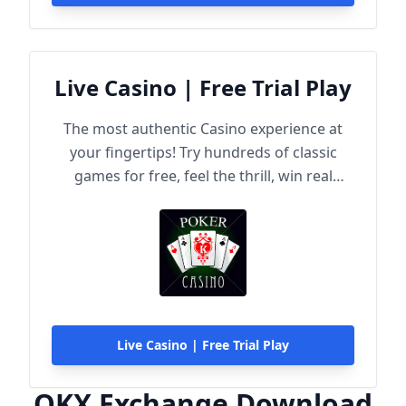
Live Casino | Free Trial Play
The most authentic Casino experience at
your fingertips! Try hundreds of classic
games for free, feel the thrill, win real
rewards!
Live Casino | Free Trial Play
OKX Exchange Download