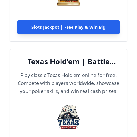
Slots Jackpot | Free Play & Win Big
Texas Hold'em | Battle
Online
Play classic Texas Hold'em online for free!
Compete with players worldwide, showcase
your poker skills, and win real cash prizes!