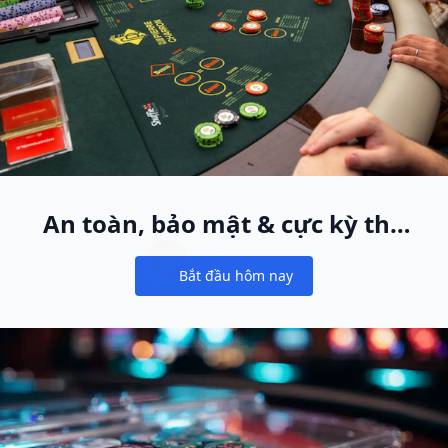
Tiền thưởng chào mừng sòng bạc trực tuyến không có tiền
Giới Thiệu Casino Online Vip79
WPT Global vs GGPoker: Bạn nên chọn nền tảng poker nào
Các quy tắc và lựa chọn cá cược ban đầu cho roulette là gì?
Sòng bạc trực tuyến đáng tin cậy nhất: WPT Global
Những quốc gia nào bị hạn chế trên WPT Global?
WPT Global Million Hyper PKO Showdown: Chi tiết & H
Bạn không thể tải xuống và chơi WPT Poker Global ở các qu
FIFA2000 Casino trực tuyến - DEV Community
WPT Global Cow Boy: Quan điểm của người chơi
Cuộc đua gay cấn dành cho Cầu thủ xuất sắc nhất WPT mùa
James Obst giành chức vô địch WPT Australia và giành được
Máy đánh bạc trả tiền thật mà không cần đặt cọc Chơi miễn
Doug Polk phải đối mặt với phản ứng dữ dội khi chơi tr
Top 5 sòng bạc trực tuyến năm 2025: chơi ở đâu và giành c
WPT Global Million Hyper PKO Showdown: Chi tiết & Hướng
Formulaire
Sòng bạc trực tuyến đáng tin cậy nhất: WPT Global
Bạn có biết trò chơi poker trực tuyến WPTGO
Sòng bạc tiền thưởng hàng đầu không có tiền gửi vào năm 
casino trực tuyến việt nam rút tiền nhanh
FIFA2000 Casino trực tuyến uy tín nhất Việt Nam · Luma
Đối tác toàn cầu của WPT với Câu lạc bộ bài Poker & Sòng b
Tổng giải thưởng của WPT Prime Đài Loan là bao nhiêu
404 Error Page
Các giải đấu hàng ngày từ WPT Global
TP trong WPT poker là gì?
WPT Global: Sự lựa chọn hàng đầu cho người chơi pok
Làm cho Phil Ivey cười có thể biến thành một ngày trả lương
Làm cho Phil Ivey cười có thể biến thành một ngày trả lương
TP trong WPT poker là gì?
Đăng ký Fi88 Hướng dẫn đăng ký Fi88 chi tiết cho người mớ
Các giải đấu poker trực tuyến hàng đầu để xem và chơi và
Chơi Tiến Lên Miền Nam Offline: Hướng Dẫn Tải Game và C
Sách hướng dẫn giải đấu WPT Playground 2024
FIFA2000 Casino trực tuyến - DEV Community
WPT Global: Sự lựa chọn hàng đầu cho người chơi poker
Vui Cùng Dafabet – Khám Phá Thế Giới Cá Cược Đẳng Cấp
FIFA2000 Casino trực tuyến uy tín nhất Việt Nam · Luma
Casino Trực Tuyến Việt Nam Rút Tiền Nhanh: Quy Trình Và 
Sòng Bạc Trực Tuyến: RTP House Edge Và Cách Đọc Quy Tắc
Sòng bạc toàn cầu WPT: Một cuộc phiêu lưu đầy thú vị
sòng bạc trực tuyến
online casino
casino truc tuyen
casino trực tuyến việt nam rút tiền nhanh
online casino
casino trực tuyến
Cách giành chiến thắng tại trực tuyến Blackjack: Chiế
Casino Trực Tuyến Là Gì? Cách Hoạt Động Trò Chơi Và Rủi R
Vincent Meli tăng lên 100.000 với K♣️ J♣️ Francois Tosques Call
Sự trở lại của Shevliakov giành giải thưởng hàng triệu eu
Trò chơi roulette lần đầu tiên được chơi ở đâu và khi nào?
Một số vụ bê bối và tranh cãi nổi tiếng về roulette trong suốt
Casino Truc Tuyen: Cách Kiểm Tra Website Trước Khi Tạo Tà
Phil Ivey tổ chức trò chơi gặp gỡ lễ hội tại Wynn Las V
Cách đủ điều kiện tham gia các sự kiện trực tuyến của WP
Sự trở lại của Shevliakov giành giải thưởng hàng triệu eu
Điều khoản tiền thưởng toàn cầu của WPT: Tiền mặt được t
Tôi có thể chơi GGPoker ở Mỹ không?
Sách hướng dẫn giải đấu WPT Australia 2024
Trò chơi roulette lần đầu tiên được chơi ở đâu và khi nào?
Giải vô địch WPT Prime trở lại với Jereld Sam Shining
An toàn, bảo mật & cực kỳ thú
Cách bắt đầu chơi bài xì phé trực tuyến vào năm 2025: Hư
Bitstarz không cần tiền thưởng lên tới 5 BTC và 200 vòng q
Infopáginas
Top 5 Nhà Cái Uy Tín Nhất Việt Nam 2024
Casino Trực Tuyến Việt Nam Rút Tiền Nhanh: Quy Trình Và 
Texas Holdem Flop có nghĩa là gì?
Hướng Dẫn Chi Tiết Về Fun88 Đăng Nhập
Đủ điều kiện tham quan Red Dragon Poker Tour Jeju 2025 q
Cách chơi WPT Global trên máy tính của bạn 2024
Sòng bạc trực tuyến đáng tin cậy nhất: WPT Global
Một phát bắn - Giải đấu Freezeout của WPT Global
Bộ sưu tập game FIFA LinkNeverDie
Casino Trực Tuyến Việt Nam Rút Tiền Nhanh: Quy Trình Và 
vị
Hướng dẫn rút tiền toàn cầu của WPT: Tiền mặt được t
Doug Polk phải đối mặt với phản ứng dữ dội khi chơi trong 
Quảng cáo mới nhất của WPT Global: vé cho một số tiền ch
WSOP USA Top 8 Câu hỏi thường gặp
Các quy tắc và lựa chọn cá cược ban đầu cho roulette là gì?
Đăng ký Fi88 Hướng dẫn đăng ký Fi88 chi tiết cho người mớ
Các quy tắc và lựa chọn cá cược ban đầu cho roulette là gì?
Bắt đầu hôm nay
Quy tắc mới cho Thiên đường WSOP: Thiết bị điện tử và
Notifications
Giới Thiệu Casino Online Vip79
Sự ra đời của sòng bạc trực tuyến đã tác động đến trò chơi
Cách chơi WPT Global trên máy tính của bạn 2024
Bitstarz không cần tiền thưởng lên tới 5 BTC và 200 vòng q
Ai đã phát minh ra trò chơi roulette?
Sử dụng đô la hộ chiếu toàn cầu WPT để vào các sự kiện cổ
Nhà tài trợ Tiêu đề WPT Global Now cho Triton Poker S
Sòng Bạc Trực Tuyến: RTP House Edge Và Cách Đọc Quy Tắc
Casino Trực Tuyến Việt Nam Rút Tiền Nhanh: Quy Trình Và 
WPT Global ¥ 110 CN ¥ triệu Chủ nhật Hyper PKO Showdo
Đánh giá về Everygame Poker: Hướng dẫn chơi Poker trực 
TP trong WPT poker là gì?
Sách hướng dẫn giải đấu WPT Australia 2024
Bạn có biết trò chơi poker trực tuyến WPTGO
WPT Global tổ chức sự kiện ở những quốc gia và khu vực n
Giải vô địch tiền thưởng vàng: Cú sút hàng tuần của bạn ở
404 Error Page
Hướng dẫn sự kiện WPT Paris 2024
Cuộc đua gay cấn dành cho Cầu thủ xuất sắc nhất WPT mùa
Online Casino Và Sòng Bạc Trực Tuyến Khác Nhau Như Thế
Cuộc đua gay cấn dành cho Cầu thủ xuất sắc nhất WPT mùa
Đủ điều kiện tham quan Red Dragon Poker Tour Jeju 2025 q
Sòng Bạc Trực Tuyến: RTP House Edge Và Cách Đọc Quy Tắc
Lịch thi WPT Châu Á Thái Bình Dương 2024-2025
Sòng bạc tiền thưởng hàng đầu không có tiền gửi vào năm 
Giải vô địch thế giới WPT 2024 khai mạc tại Wynn Las Vegas:
Đủ điều kiện cho sự kiện chính của WPT Global thông qua 
Giải vô địch thế giới WPT 2024 khai mạc tại Wynn Las Vegas:
Giới Thiệu Casino Online Vip79
WPT Global từ Chủ nhật Hyper PKO Showdown: Mua thấp p
Nguồn gốc của cái tên Roulette là gì?