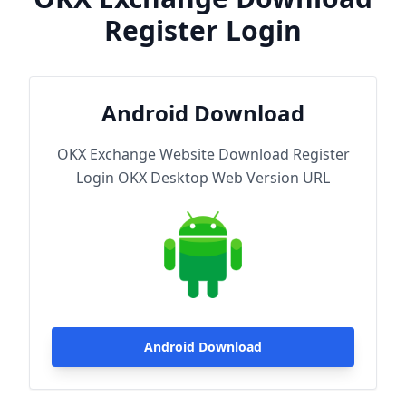
Register Login
Android Download
OKX Exchange Website Download Register
Login OKX Desktop Web Version URL
Android Download