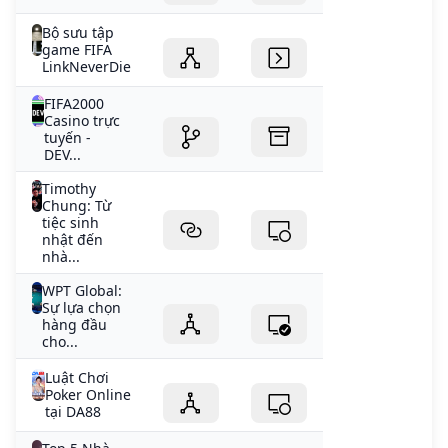
Bộ sưu tập
game FIFA
LinkNeverDie
FIFA2000
Casino trực
tuyến -
DEV...
Timothy
Chung: Từ
tiệc sinh
nhật đến
nhà...
WPT Global:
Sự lựa chọn
hàng đầu
cho...
Luật Chơi
Poker Online
tại DA88