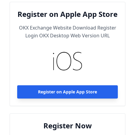
Register on Apple App Store
OKX Exchange Website Download Register
Login OKX Desktop Web Version URL
Register on Apple App Store
Register Now