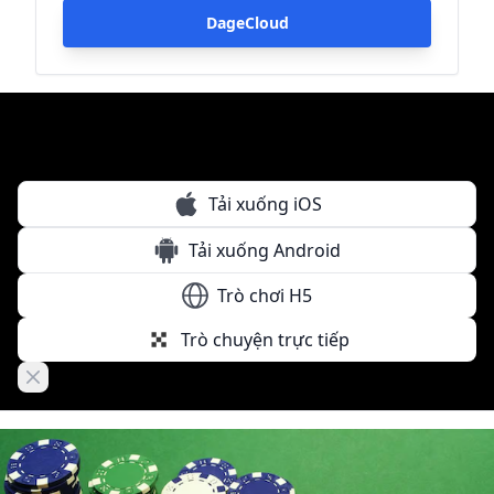
DageCloud
casino trực tuyến
Một số vụ bê bối và tranh cãi nổi tiếng về roulette trong suốt
Luật Chơi Poker Online tại DA88
Cách bắt đầu chơi bài xì phé trực tuyến vào năm 2025: Hư
Tải xuống iOS
Sự ra đời của sòng bạc trực tuyến đã tác động đến trò chơi
404 Error Page
Tải xuống Android
Hướng Dẫn Chi Tiết Về Fun88 Đăng Nhập
Lễ hội mùa xuân toàn cầu WPT: 7.000.000 đô la giải thưởn
Trò chơi H5
Điều khoản tiền thưởng toàn cầu của WPT: Tiền mặt được t
Trò chuyện trực tiếp
Nhà tài trợ Tiêu đề WPT Global Now cho Triton Poker Super 
Bạn không thể tải xuống và chơi WPT Poker Global ở các qu
Close banner
online casino
WPT Global: Sự lựa chọn hàng đầu cho người chơi poker
casino trực tuyến
casino trực tuyến
casino trực tuyến
404 Error Page
Chơi Tiến Lên Miền Nam Offline: Hướng Dẫn Tải Game và C
Một phát bắn - Giải đấu Freezeout của WPT Global
WPT Global Million Hyper PKO Showdown: Chi tiết & Hướng
Ai có nhiều vòng tay WSOP nhất?